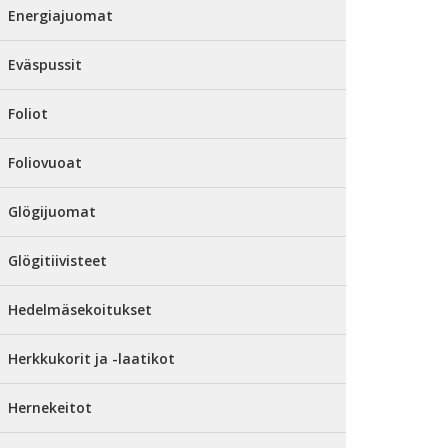
Energiajuomat
Eväspussit
Foliot
Foliovuoat
Glögijuomat
Glögitiivisteet
Hedelmäsekoitukset
Herkkukorit ja -laatikot
Hernekeitot