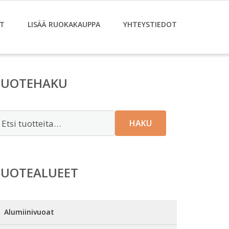
T
LISÄÄ RUOKAKAUPPA
YHTEYSTIEDOT
TUOTEHAKU
tsi:
HAKU
TUOTEALUEET
Alumiinivuoat