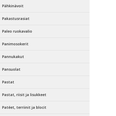
Pähkinävoit
Pakastusrasiat
Paleo ruokavalio
Panimosokerit
Pannukakut
Pansuolat
Pastat
Pastat, riisit ja lisukkeet
Patéet, terriinit ja blocit