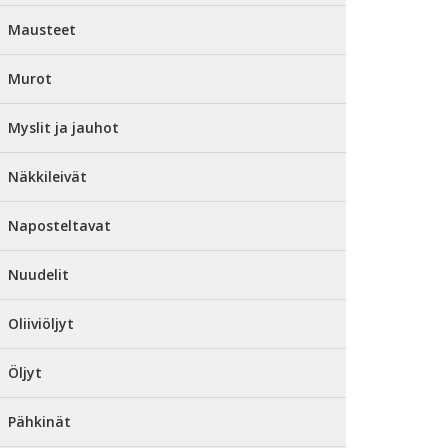
Mausteet
Murot
Myslit ja jauhot
Näkkileivät
Naposteltavat
Nuudelit
Oliiviöljyt
Öljyt
Pähkinät