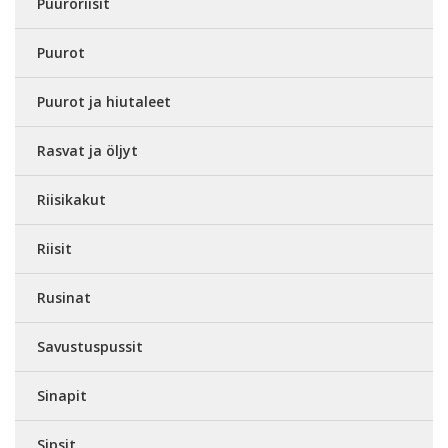
Puuroriisit
Puurot
Puurot ja hiutaleet
Rasvat ja öljyt
Riisikakut
Riisit
Rusinat
Savustuspussit
Sinapit
Sipsit