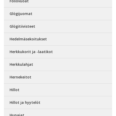
Foliovuoat
Glögijuomat
Glögitiivisteet
Hedelmäsekoitukset
Herkkukorit ja -laatikot
Herkkulahjat
Hernekeitot
Hillot
Hillot ja hyytelöt
Hunajat