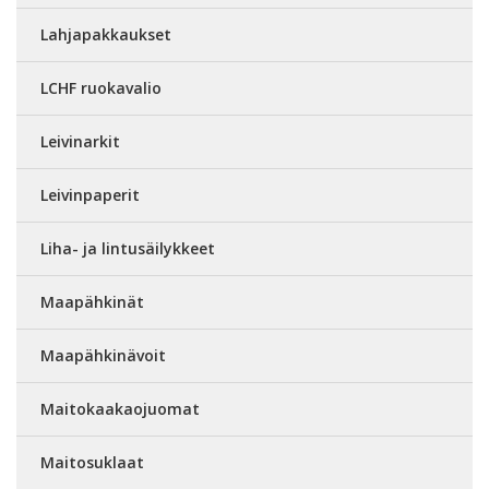
Lahjapakkaukset
LCHF ruokavalio
Leivinarkit
Leivinpaperit
Liha- ja lintusäilykkeet
Maapähkinät
Maapähkinävoit
Maitokaakaojuomat
Maitosuklaat