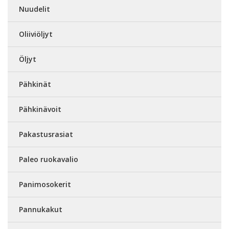
Nuudelit
Oliiviöljyt
Öljyt
Pähkinät
Pähkinävoit
Pakastusrasiat
Paleo ruokavalio
Panimosokerit
Pannukakut