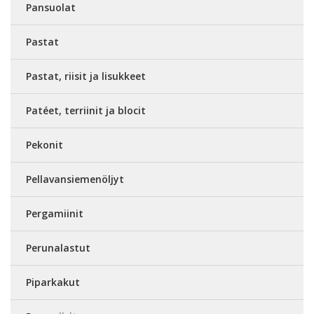
Pansuolat
Pastat
Pastat, riisit ja lisukkeet
Patéet, terriinit ja blocit
Pekonit
Pellavansiemenöljyt
Pergamiinit
Perunalastut
Piparkakut