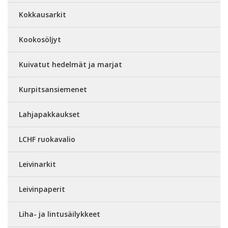
Kokkausarkit
Kookosöljyt
Kuivatut hedelmät ja marjat
Kurpitsansiemenet
Lahjapakkaukset
LCHF ruokavalio
Leivinarkit
Leivinpaperit
Liha- ja lintusäilykkeet