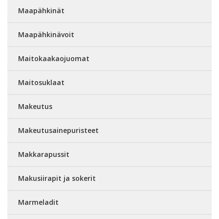
Maapähkinät
Maapähkinävoit
Maitokaakaojuomat
Maitosuklaat
Makeutus
Makeutusainepuristeet
Makkarapussit
Makusiirapit ja sokerit
Marmeladit