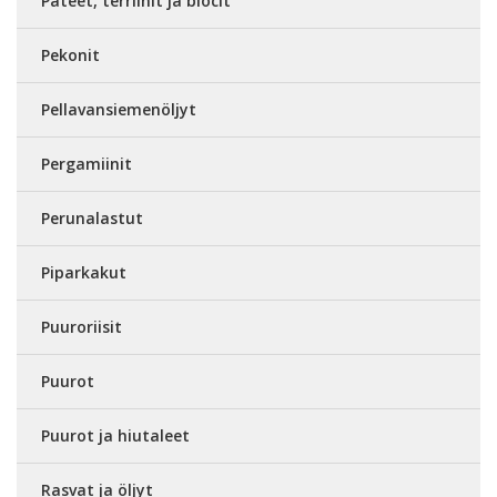
Patéet, terriinit ja blocit
Pekonit
Pellavansiemenöljyt
Pergamiinit
Perunalastut
Piparkakut
Puuroriisit
Puurot
Puurot ja hiutaleet
Rasvat ja öljyt