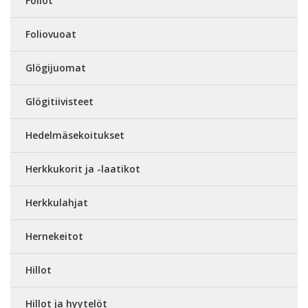
Foliot
Foliovuoat
Glögijuomat
Glögitiivisteet
Hedelmäsekoitukset
Herkkukorit ja -laatikot
Herkkulahjat
Hernekeitot
Hillot
Hillot ja hyytelöt