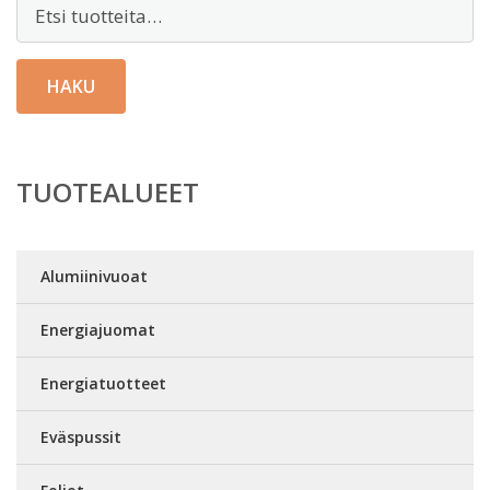
Etsi:
HAKU
TUOTEALUEET
Alumiinivuoat
Energiajuomat
Energiatuotteet
Eväspussit