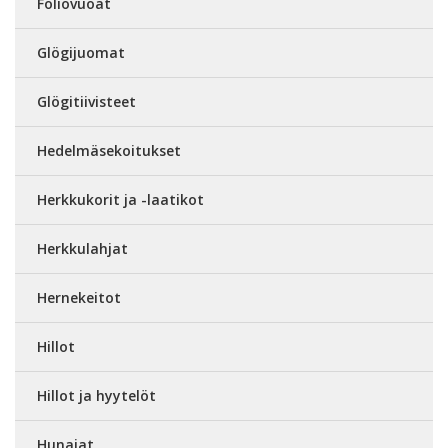
Foliovuoat
Glögijuomat
Glögitiivisteet
Hedelmäsekoitukset
Herkkukorit ja -laatikot
Herkkulahjat
Hernekeitot
Hillot
Hillot ja hyytelöt
Hunajat