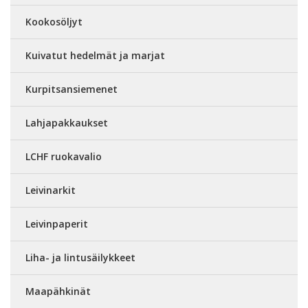
Kookosöljyt
Kuivatut hedelmät ja marjat
Kurpitsansiemenet
Lahjapakkaukset
LCHF ruokavalio
Leivinarkit
Leivinpaperit
Liha- ja lintusäilykkeet
Maapähkinät