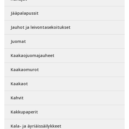
Jääpalapussit
Jauhot ja leivontasekoitukset
Juomat
Kaakaojuomajauheet
Kaakaomurot
Kaakaot
Kahvit
Kakkupaperit
Kala- ja äyriäissäilykkeet