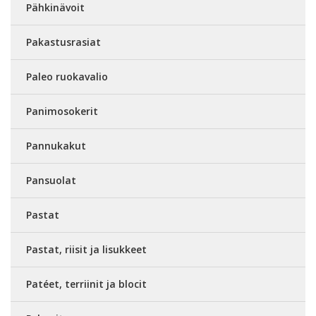
Pähkinävoit
Pakastusrasiat
Paleo ruokavalio
Panimosokerit
Pannukakut
Pansuolat
Pastat
Pastat, riisit ja lisukkeet
Patéet, terriinit ja blocit