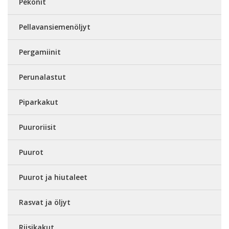
Pekonit
Pellavansiemenöljyt
Pergamiinit
Perunalastut
Piparkakut
Puuroriisit
Puurot
Puurot ja hiutaleet
Rasvat ja öljyt
Riisikakut