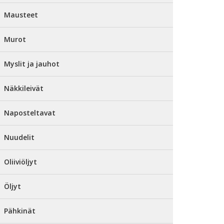
Mausteet
Murot
Myslit ja jauhot
Näkkileivät
Naposteltavat
Nuudelit
Oliiviöljyt
Öljyt
Pähkinät