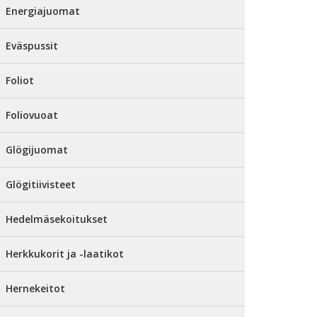
Energiajuomat
Eväspussit
Foliot
Foliovuoat
Glögijuomat
Glögitiivisteet
Hedelmäsekoitukset
Herkkukorit ja -laatikot
Hernekeitot