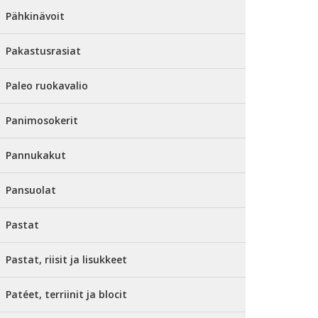
Pähkinävoit
Pakastusrasiat
Paleo ruokavalio
Panimosokerit
Pannukakut
Pansuolat
Pastat
Pastat, riisit ja lisukkeet
Patéet, terriinit ja blocit