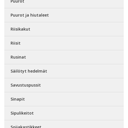
Puurot
Puurot ja hiutaleet
Riisikakut
Riisit
Rusinat
Säilötyt hedelmät
Savustuspussit
Sinapit
Sipulikeitot
Soijakastikkeet