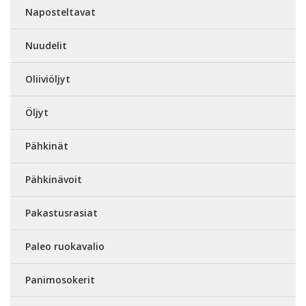
Naposteltavat
Nuudelit
Oliiviöljyt
Öljyt
Pähkinät
Pähkinävoit
Pakastusrasiat
Paleo ruokavalio
Panimosokerit