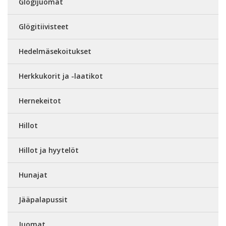
Glögijuomat
Glögitiivisteet
Hedelmäsekoitukset
Herkkukorit ja -laatikot
Hernekeitot
Hillot
Hillot ja hyytelöt
Hunajat
Jääpalapussit
Juomat