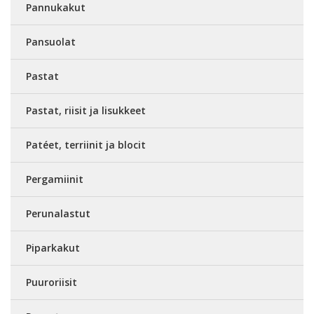
Pannukakut
Pansuolat
Pastat
Pastat, riisit ja lisukkeet
Patéet, terriinit ja blocit
Pergamiinit
Perunalastut
Piparkakut
Puuroriisit