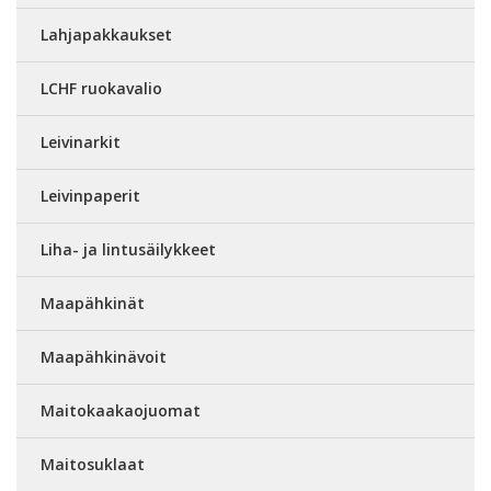
Lahjapakkaukset
LCHF ruokavalio
Leivinarkit
Leivinpaperit
Liha- ja lintusäilykkeet
Maapähkinät
Maapähkinävoit
Maitokaakaojuomat
Maitosuklaat