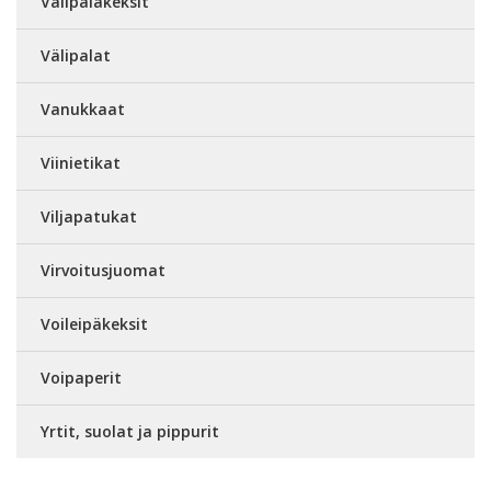
Välipalakeksit
Välipalat
Vanukkaat
Viinietikat
Viljapatukat
Virvoitusjuomat
Voileipäkeksit
Voipaperit
Yrtit, suolat ja pippurit