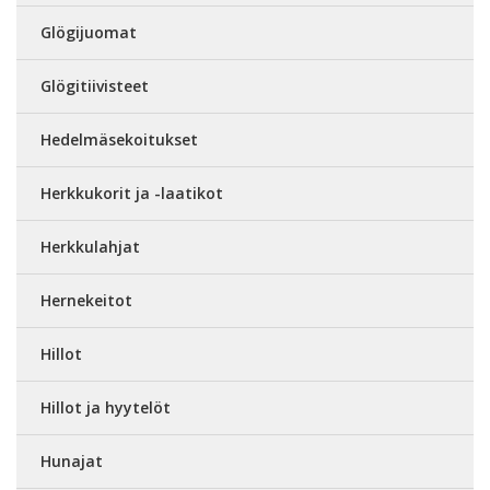
Glögijuomat
Glögitiivisteet
Hedelmäsekoitukset
Herkkukorit ja -laatikot
Herkkulahjat
Hernekeitot
Hillot
Hillot ja hyytelöt
Hunajat