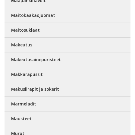
Maapähkinävoit
Maitokaakaojuomat
Maitosuklaat
Makeutus
Makeutusainepuristeet
Makkarapussit
Makusiirapit ja sokerit
Marmeladit
Mausteet
Murot