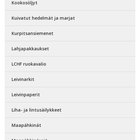
Kookosöljyt
Kuivatut hedelmät ja marjat
Kurpitsansiemenet
Lahjapakkaukset
LCHF ruokavalio
Leivinarkit
Leivinpaperit
Liha- ja lintusäilykkeet
Maapähkinät