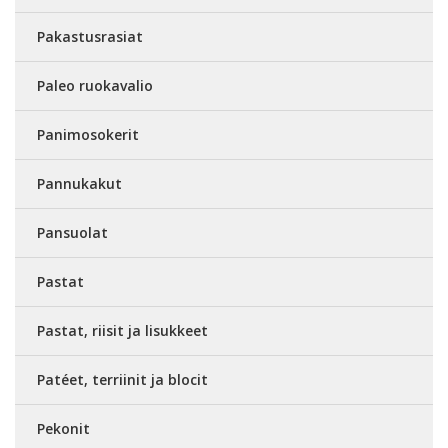
Pakastusrasiat
Paleo ruokavalio
Panimosokerit
Pannukakut
Pansuolat
Pastat
Pastat, riisit ja lisukkeet
Patéet, terriinit ja blocit
Pekonit