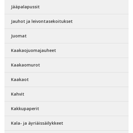
Jääpalapussit
Jauhot ja leivontasekoitukset
Juomat
Kaakaojuomajauheet
Kaakaomurot
Kaakaot
Kahvit
Kakkupaperit
Kala- ja äyriäissäilykkeet