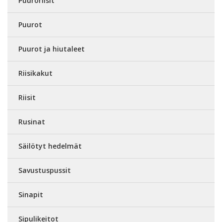
Puuroriisit
Puurot
Puurot ja hiutaleet
Riisikakut
Riisit
Rusinat
Säilötyt hedelmät
Savustuspussit
Sinapit
Sipulikeitot