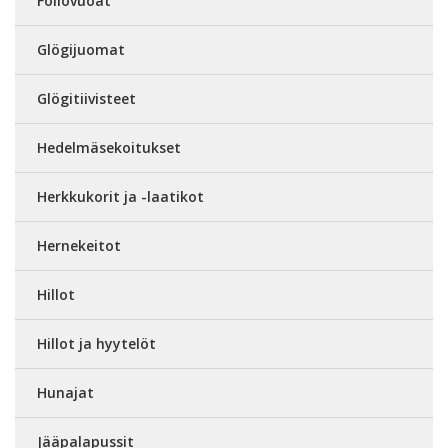
Foliovuoat
Glögijuomat
Glögitiivisteet
Hedelmäsekoitukset
Herkkukorit ja -laatikot
Hernekeitot
Hillot
Hillot ja hyytelöt
Hunajat
Jääpalapussit