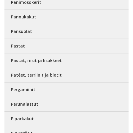
Panimosokerit
Pannukakut
Pansuolat
Pastat
Pastat, riisit ja lisukkeet
Patéet, terriinit ja blocit
Pergamiinit
Perunalastut
Piparkakut