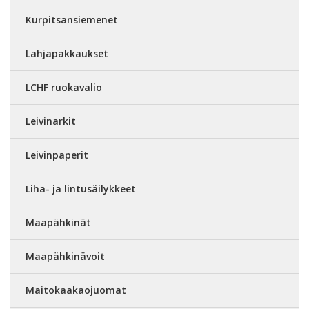
Kurpitsansiemenet
Lahjapakkaukset
LCHF ruokavalio
Leivinarkit
Leivinpaperit
Liha- ja lintusäilykkeet
Maapähkinät
Maapähkinävoit
Maitokaakaojuomat