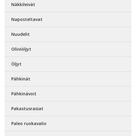
Näkkileivät
Naposteltavat
Nuudelit
Oliiviöljyt
Öljyt
Pähkinät
Pähkinävoit
Pakastusrasiat
Paleo ruokavalio