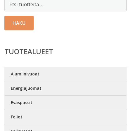
Etsi:
HAKU
TUOTEALUEET
Alumiinivuoat
Energiajuomat
Eväspussit
Foliot