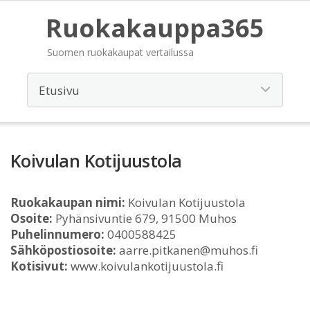
Ruokakauppa365
Suomen ruokakaupat vertailussa
Koivulan Kotijuustola
Ruokakaupan nimi:
Koivulan Kotijuustola
Osoite:
Pyhänsivuntie 679, 91500 Muhos
Puhelinnumero:
0400588425
Sähköpostiosoite:
aarre.pitkanen@muhos.fi
Kotisivut:
www.koivulankotijuustola.fi