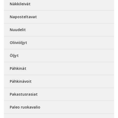
Näkkileivät
Naposteltavat
Nuudelit
Oliiviöljyt
Öljyt
Pähkinät
Pähkinävoit
Pakastusrasiat
Paleo ruokavalio