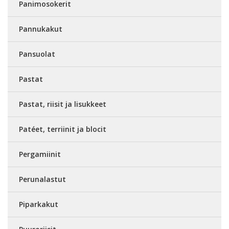
Panimosokerit
Pannukakut
Pansuolat
Pastat
Pastat, riisit ja lisukkeet
Patéet, terriinit ja blocit
Pergamiinit
Perunalastut
Piparkakut