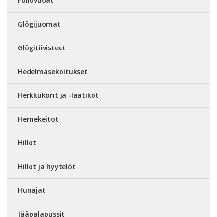
Foliovuoat
Glögijuomat
Glögitiivisteet
Hedelmäsekoitukset
Herkkukorit ja -laatikot
Hernekeitot
Hillot
Hillot ja hyytelöt
Hunajat
Jääpalapussit