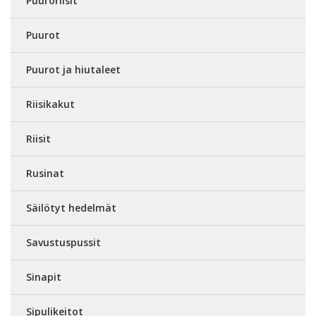
Puuroriisit
Puurot
Puurot ja hiutaleet
Riisikakut
Riisit
Rusinat
Säilötyt hedelmät
Savustuspussit
Sinapit
Sipulikeitot