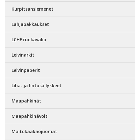
Kurpitsansiemenet
Lahjapakkaukset
LCHF ruokavalio
Leivinarkit
Leivinpaperit
Liha- ja lintusäilykkeet
Maapähkinät
Maapähkinävoit
Maitokaakaojuomat