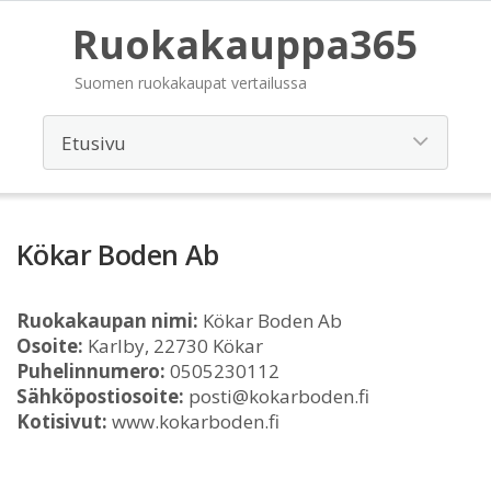
Ruokakauppa365
Suomen ruokakaupat vertailussa
Kökar Boden Ab
Ruokakaupan nimi:
Kökar Boden Ab
Osoite:
Karlby, 22730 Kökar
Puhelinnumero:
0505230112
Sähköpostiosoite:
posti@kokarboden.fi
Kotisivut:
www.kokarboden.fi