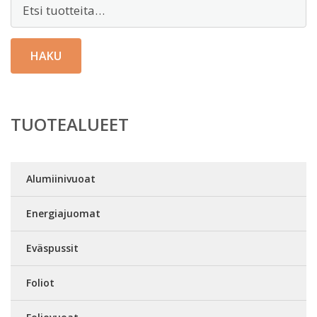
Etsi:
HAKU
TUOTEALUEET
Alumiinivuoat
Energiajuomat
Eväspussit
Foliot