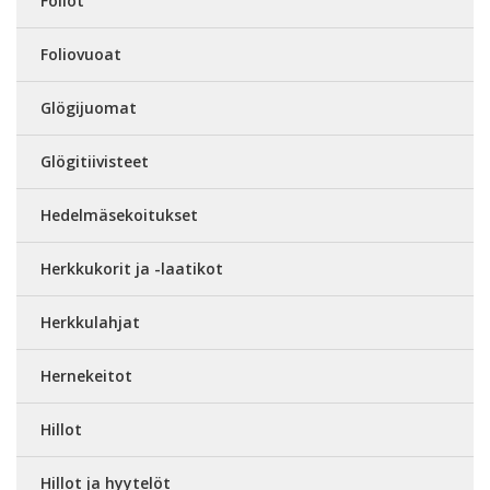
Foliot
Foliovuoat
Glögijuomat
Glögitiivisteet
Hedelmäsekoitukset
Herkkukorit ja -laatikot
Herkkulahjat
Hernekeitot
Hillot
Hillot ja hyytelöt