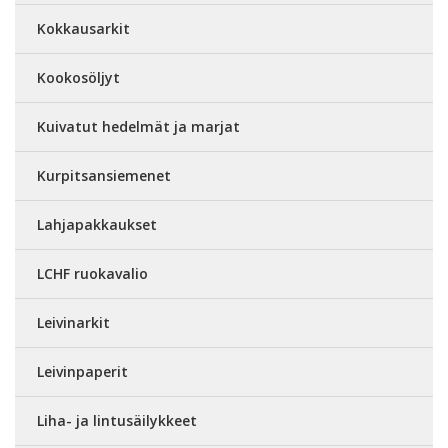
Kokkausarkit
Kookosöljyt
Kuivatut hedelmät ja marjat
Kurpitsansiemenet
Lahjapakkaukset
LCHF ruokavalio
Leivinarkit
Leivinpaperit
Liha- ja lintusäilykkeet