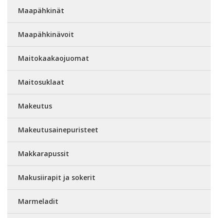
Maapähkinät
Maapähkinävoit
Maitokaakaojuomat
Maitosuklaat
Makeutus
Makeutusainepuristeet
Makkarapussit
Makusiirapit ja sokerit
Marmeladit