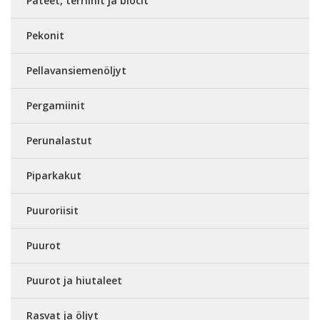
Patéet, terriinit ja blocit
Pekonit
Pellavansiemenöljyt
Pergamiinit
Perunalastut
Piparkakut
Puuroriisit
Puurot
Puurot ja hiutaleet
Rasvat ja öljyt