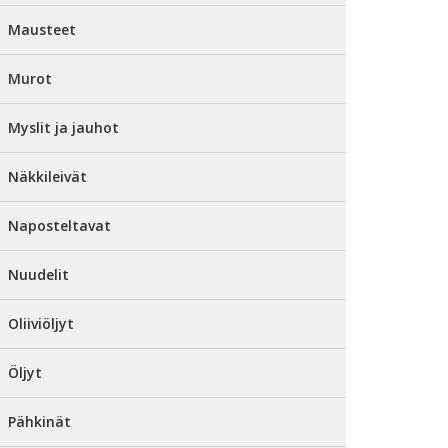
Mausteet
Murot
Myslit ja jauhot
Näkkileivät
Naposteltavat
Nuudelit
Oliiviöljyt
Öljyt
Pähkinät