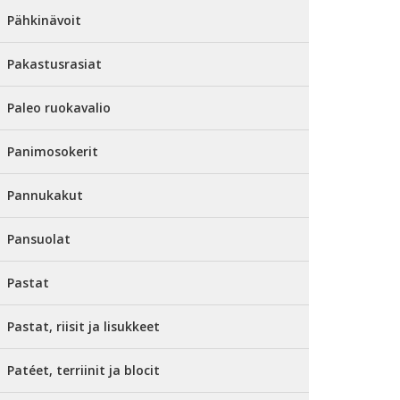
Pähkinävoit
Pakastusrasiat
Paleo ruokavalio
Panimosokerit
Pannukakut
Pansuolat
Pastat
Pastat, riisit ja lisukkeet
Patéet, terriinit ja blocit