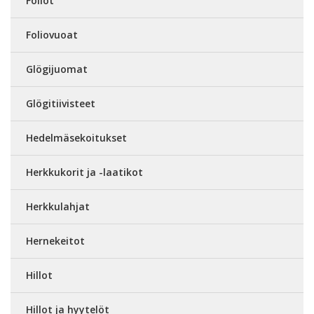
Foliot
Foliovuoat
Glögijuomat
Glögitiivisteet
Hedelmäsekoitukset
Herkkukorit ja -laatikot
Herkkulahjat
Hernekeitot
Hillot
Hillot ja hyytelöt