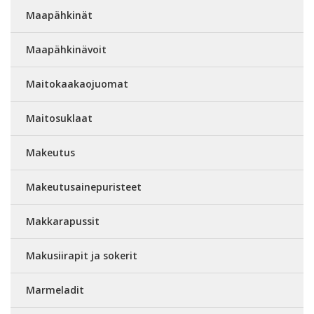
Maapähkinät
Maapähkinävoit
Maitokaakaojuomat
Maitosuklaat
Makeutus
Makeutusainepuristeet
Makkarapussit
Makusiirapit ja sokerit
Marmeladit