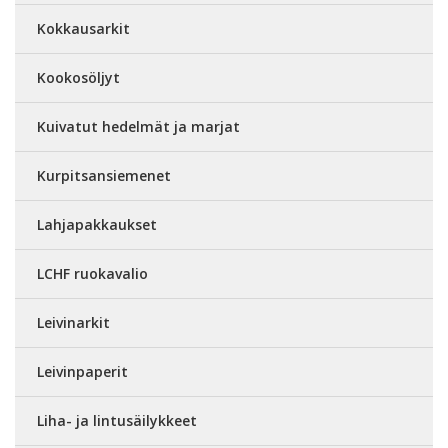
Kokkausarkit
Kookosöljyt
Kuivatut hedelmät ja marjat
Kurpitsansiemenet
Lahjapakkaukset
LCHF ruokavalio
Leivinarkit
Leivinpaperit
Liha- ja lintusäilykkeet