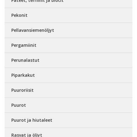
Patéet, terriinit ja blocit
Pekonit
Pellavansiemenöljyt
Pergamiinit
Perunalastut
Piparkakut
Puuroriisit
Puurot
Puurot ja hiutaleet
Rasvat ja öljyt