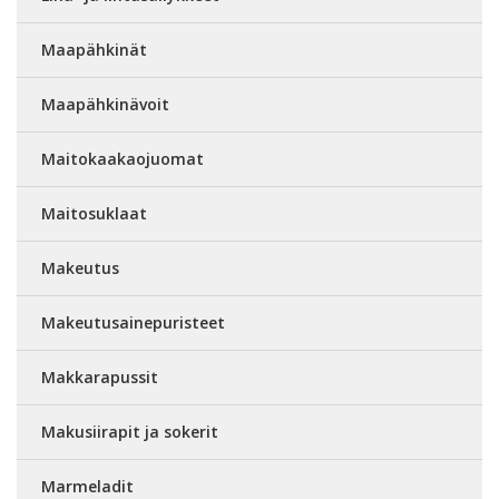
Maapähkinät
Maapähkinävoit
Maitokaakaojuomat
Maitosuklaat
Makeutus
Makeutusainepuristeet
Makkarapussit
Makusiirapit ja sokerit
Marmeladit