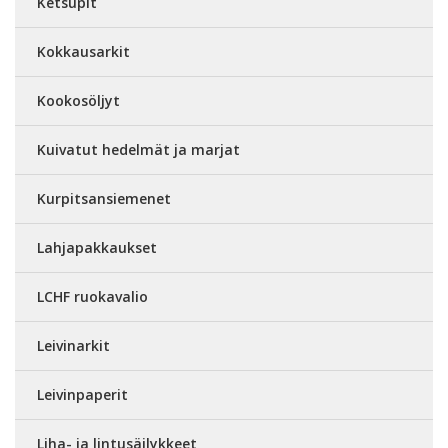
Ketsupit
Kokkausarkit
Kookosöljyt
Kuivatut hedelmät ja marjat
Kurpitsansiemenet
Lahjapakkaukset
LCHF ruokavalio
Leivinarkit
Leivinpaperit
Liha- ja lintusäilykkeet