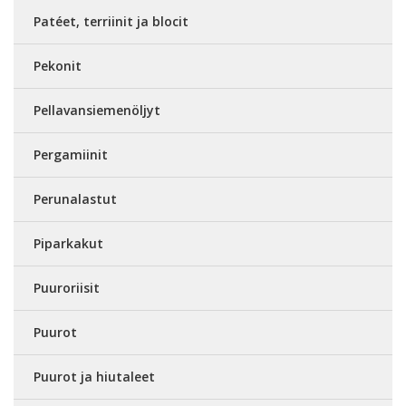
Patéet, terriinit ja blocit
Pekonit
Pellavansiemenöljyt
Pergamiinit
Perunalastut
Piparkakut
Puuroriisit
Puurot
Puurot ja hiutaleet