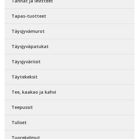
Tahnat ja levitteet
Tapas-tuotteet
Täysjyvämurot
Täysjyväpatukat
Täysjyväriisit
Täytekeksit
Tee, kaakao ja kahvi
Teepussit
Tuliset
Tuorekelmut