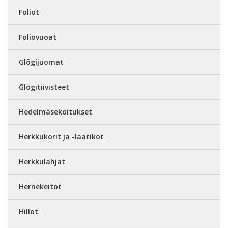
Foliot
Foliovuoat
Glögijuomat
Glögitiivisteet
Hedelmäsekoitukset
Herkkukorit ja -laatikot
Herkkulahjat
Hernekeitot
Hillot