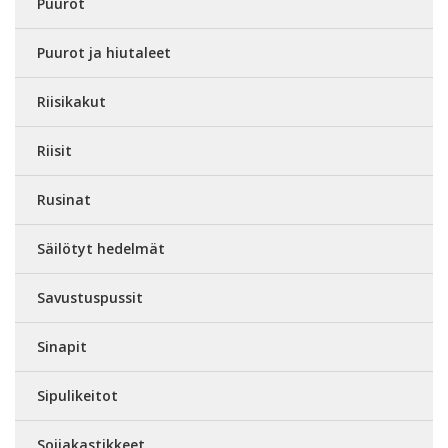
Puurot
Puurot ja hiutaleet
Riisikakut
Riisit
Rusinat
Säilötyt hedelmät
Savustuspussit
Sinapit
Sipulikeitot
Soijakastikkeet