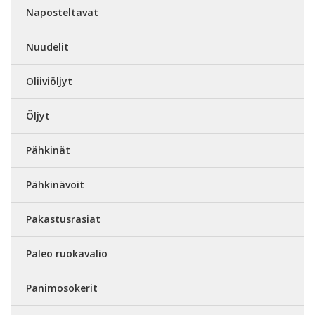
Naposteltavat
Nuudelit
Oliiviöljyt
Öljyt
Pähkinät
Pähkinävoit
Pakastusrasiat
Paleo ruokavalio
Panimosokerit