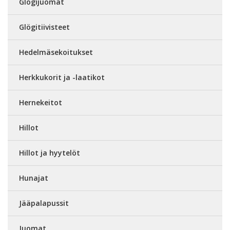
Glögijuomat
Glögitiivisteet
Hedelmäsekoitukset
Herkkukorit ja -laatikot
Hernekeitot
Hillot
Hillot ja hyytelöt
Hunajat
Jääpalapussit
Juomat