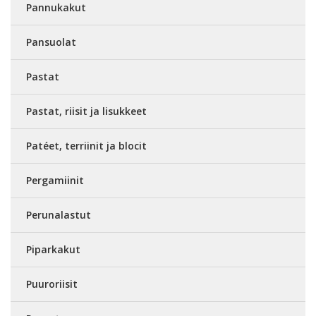
Pannukakut
Pansuolat
Pastat
Pastat, riisit ja lisukkeet
Patéet, terriinit ja blocit
Pergamiinit
Perunalastut
Piparkakut
Puuroriisit