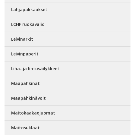
Lahjapakkaukset
LCHF ruokavalio
Leivinarkit
Leivinpaperit
Liha- ja lintusäilykkeet
Maapähkinät
Maapähkinävoit
Maitokaakaojuomat
Maitosuklaat