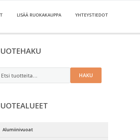
T
LISÄÄ RUOKAKAUPPA
YHTEYSTIEDOT
TUOTEHAKU
tsi:
HAKU
TUOTEALUEET
Alumiinivuoat