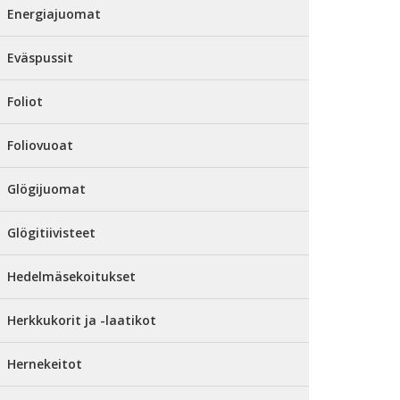
Energiajuomat
Eväspussit
Foliot
Foliovuoat
Glögijuomat
Glögitiivisteet
Hedelmäsekoitukset
Herkkukorit ja -laatikot
Hernekeitot