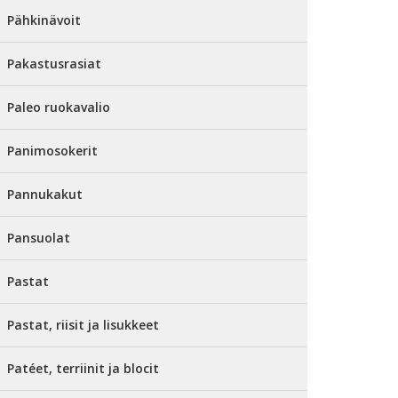
Pähkinävoit
Pakastusrasiat
Paleo ruokavalio
Panimosokerit
Pannukakut
Pansuolat
Pastat
Pastat, riisit ja lisukkeet
Patéet, terriinit ja blocit