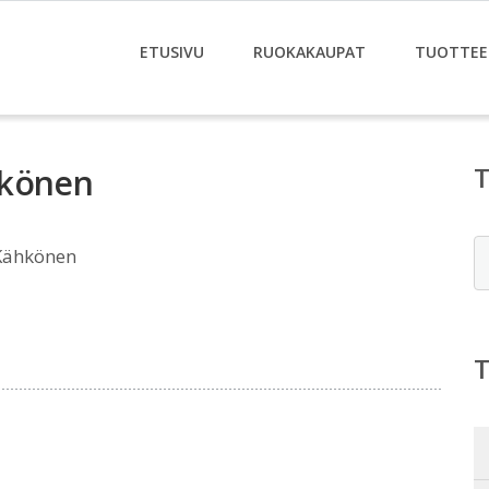
ETUSIVU
RUOKAKAUPAT
TUOTTEE
hkönen
E
Kähkönen