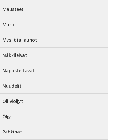
Mausteet
Murot
Myslit ja jauhot
Näkkileivät
Naposteltavat
Nuudelit
Oliiviöljyt
Öljyt
Pähkinät