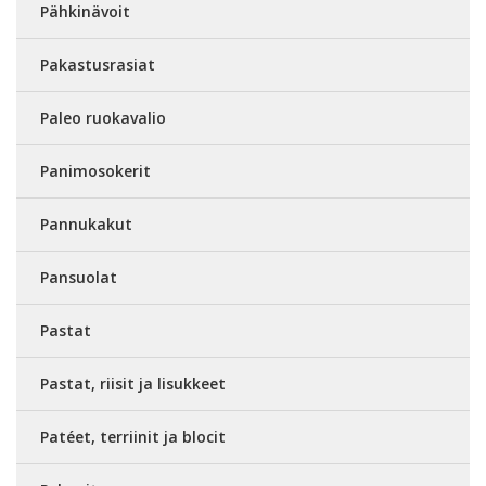
Pähkinävoit
Pakastusrasiat
Paleo ruokavalio
Panimosokerit
Pannukakut
Pansuolat
Pastat
Pastat, riisit ja lisukkeet
Patéet, terriinit ja blocit