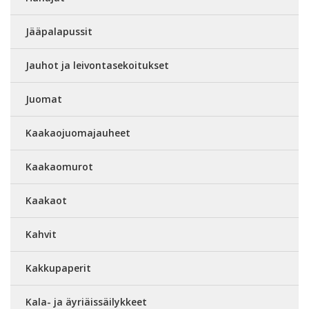
Jääpalapussit
Jauhot ja leivontasekoitukset
Juomat
Kaakaojuomajauheet
Kaakaomurot
Kaakaot
Kahvit
Kakkupaperit
Kala- ja äyriäissäilykkeet