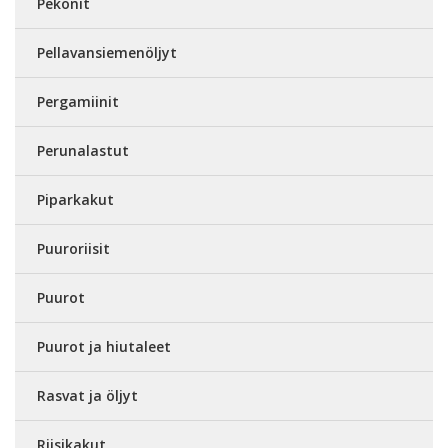
Pekonit
Pellavansiemenöljyt
Pergamiinit
Perunalastut
Piparkakut
Puuroriisit
Puurot
Puurot ja hiutaleet
Rasvat ja öljyt
Riisikakut