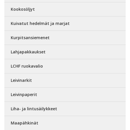
Kookosöljyt
Kuivatut hedelmät ja marjat
Kurpitsansiemenet
Lahjapakkaukset
LCHF ruokavalio
Leivinarkit
Leivinpaperit
Liha- ja lintusäilykkeet
Maapähkinät