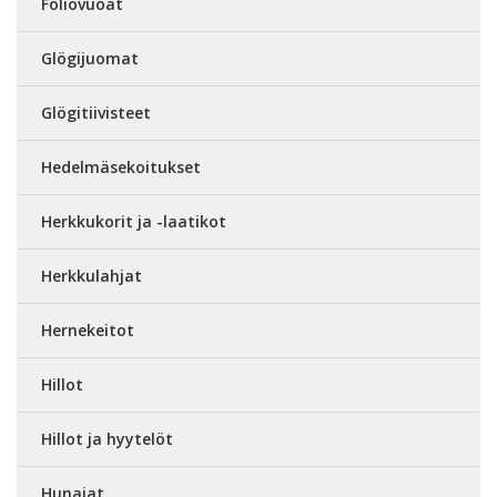
Foliovuoat
Glögijuomat
Glögitiivisteet
Hedelmäsekoitukset
Herkkukorit ja -laatikot
Herkkulahjat
Hernekeitot
Hillot
Hillot ja hyytelöt
Hunajat