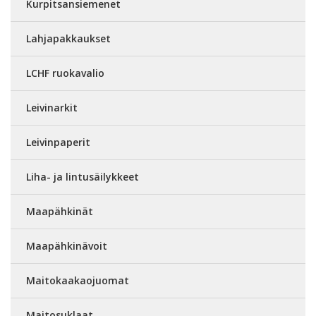
Kurpitsansiemenet
Lahjapakkaukset
LCHF ruokavalio
Leivinarkit
Leivinpaperit
Liha- ja lintusäilykkeet
Maapähkinät
Maapähkinävoit
Maitokaakaojuomat
Maitosuklaat