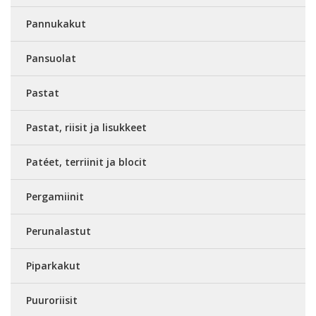
Pannukakut
Pansuolat
Pastat
Pastat, riisit ja lisukkeet
Patéet, terriinit ja blocit
Pergamiinit
Perunalastut
Piparkakut
Puuroriisit