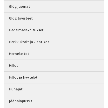
Glögijuomat
Glögitiivisteet
Hedelmäsekoitukset
Herkkukorit ja -laatikot
Hernekeitot
Hillot
Hillot ja hyytelöt
Hunajat
Jääpalapussit