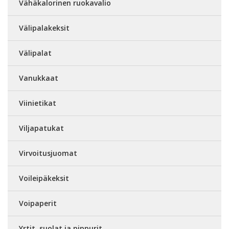
Vähäkalorinen ruokavalio
Välipalakeksit
Välipalat
Vanukkaat
Viinietikat
Viljapatukat
Virvoitusjuomat
Voileipäkeksit
Voipaperit
Yrtit, suolat ja pippurit