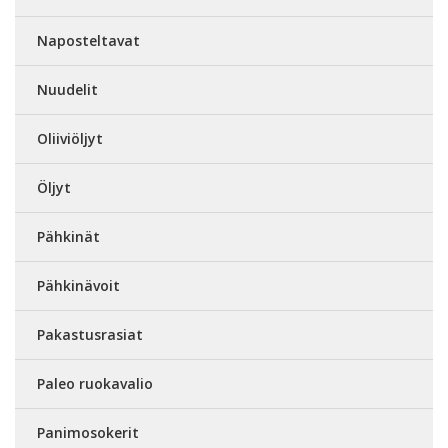
Naposteltavat
Nuudelit
Oliiviöljyt
Öljyt
Pähkinät
Pähkinävoit
Pakastusrasiat
Paleo ruokavalio
Panimosokerit