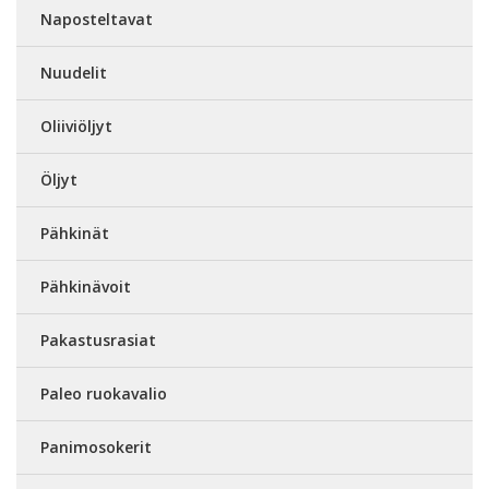
Naposteltavat
Nuudelit
Oliiviöljyt
Öljyt
Pähkinät
Pähkinävoit
Pakastusrasiat
Paleo ruokavalio
Panimosokerit