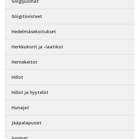
Glögijuomat
Glögitiivisteet
Hedelmäsekoitukset
Herkkukorit ja -laatikot
Hernekeitot
Hillot
Hillot ja hyytelöt
Hunajat
Jääpalapussit
Juomat