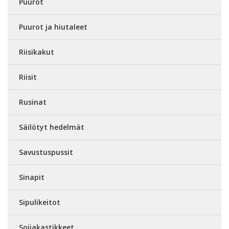
Puurot
Puurot ja hiutaleet
Riisikakut
Riisit
Rusinat
Säilötyt hedelmät
Savustuspussit
Sinapit
Sipulikeitot
Soijakastikkeet