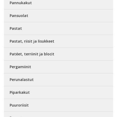
Pannukakut
Pansuolat
Pastat
Pastat, riisit ja lisukkeet
Patéet, terriinit ja blocit
Pergamiinit
Perunalastut
Piparkakut
Puuroriisit