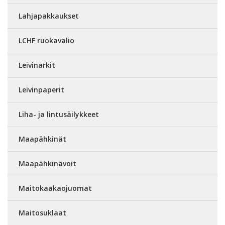
Lahjapakkaukset
LCHF ruokavalio
Leivinarkit
Leivinpaperit
Liha- ja lintusäilykkeet
Maapähkinät
Maapähkinävoit
Maitokaakaojuomat
Maitosuklaat