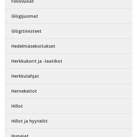
Foliovuoat
Glögijuomat
Glögitiivisteet
Hedelmäsekoitukset
Herkkukorit ja -laatikot
Herkkulahjat
Hernekeitot
Hillot
Hillot ja hyytelöt
Hunajat