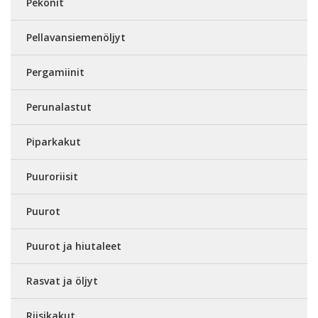
Pekonit
Pellavansiemenöljyt
Pergamiinit
Perunalastut
Piparkakut
Puuroriisit
Puurot
Puurot ja hiutaleet
Rasvat ja öljyt
Riisikakut