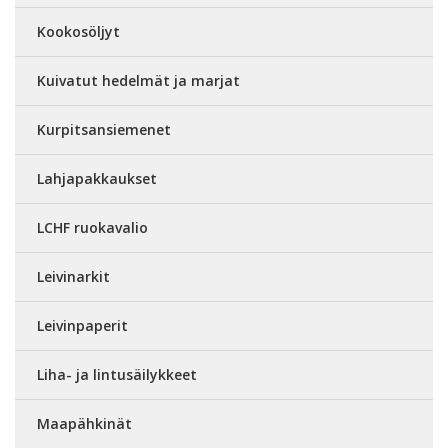
Kookosöljyt
Kuivatut hedelmät ja marjat
Kurpitsansiemenet
Lahjapakkaukset
LCHF ruokavalio
Leivinarkit
Leivinpaperit
Liha- ja lintusäilykkeet
Maapähkinät