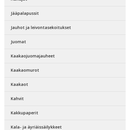
Jääpalapussit
Jauhot ja leivontasekoitukset
Juomat
Kaakaojuomajauheet
Kaakaomurot
Kaakaot
Kahvit
Kakkupaperit
Kala- ja äyriäissäilykkeet