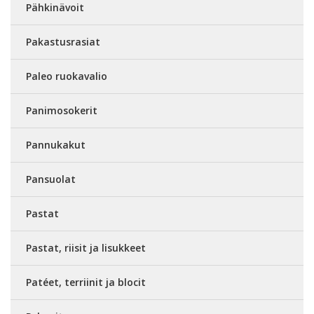
Pähkinävoit
Pakastusrasiat
Paleo ruokavalio
Panimosokerit
Pannukakut
Pansuolat
Pastat
Pastat, riisit ja lisukkeet
Patéet, terriinit ja blocit