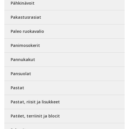
Pähkinävoit
Pakastusrasiat
Paleo ruokavalio
Panimosokerit
Pannukakut
Pansuolat
Pastat
Pastat, riisit ja lisukkeet
Patéet, terriinit ja blocit