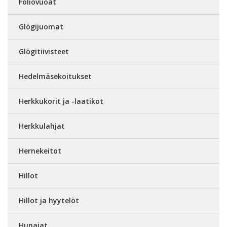
Foliovuoat
Glögijuomat
Glögitiivisteet
Hedelmäsekoitukset
Herkkukorit ja -laatikot
Herkkulahjat
Hernekeitot
Hillot
Hillot ja hyytelöt
Hunajat