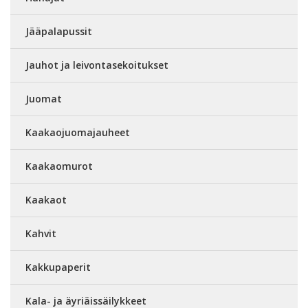
Jääpalapussit
Jauhot ja leivontasekoitukset
Juomat
Kaakaojuomajauheet
Kaakaomurot
Kaakaot
Kahvit
Kakkupaperit
Kala- ja äyriäissäilykkeet