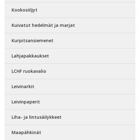
Kookosöljyt
Kuivatut hedelmät ja marjat
Kurpitsansiemenet
Lahjapakkaukset
LCHF ruokavalio
Leivinarkit
Leivinpaperit
Liha- ja lintusäilykkeet
Maapähkinät