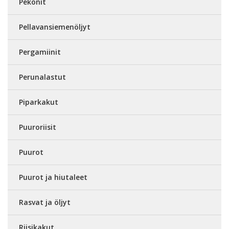
Pekonit
Pellavansiemenöljyt
Pergamiinit
Perunalastut
Piparkakut
Puuroriisit
Puurot
Puurot ja hiutaleet
Rasvat ja öljyt
Riisikakut