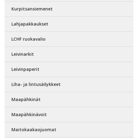
Kurpitsansiemenet
Lahjapakkaukset
LCHF ruokavalio
Leivinarkit
Leivinpaperit
Liha- ja lintusäilykkeet
Maapähkinät
Maapähkinävoit
Maitokaakaojuomat