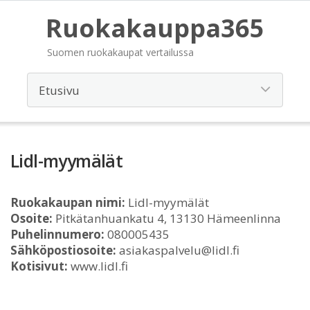
Ruokakauppa365
Suomen ruokakaupat vertailussa
Lidl-myymälät
Ruokakaupan nimi:
Lidl-myymälät
Osoite:
Pitkätanhuankatu 4, 13130 Hämeenlinna
Puhelinnumero:
080005435
Sähköpostiosoite:
asiakaspalvelu@lidl.fi
Kotisivut:
www.lidl.fi