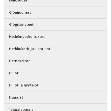
Foliovuoat
Glögijuomat
Glögitiivisteet
Hedelmäsekoitukset
Herkkukorit ja -laatikot
Hernekeitot
Hillot
Hillot ja hyytelöt
Hunajat
Jääpalapussit