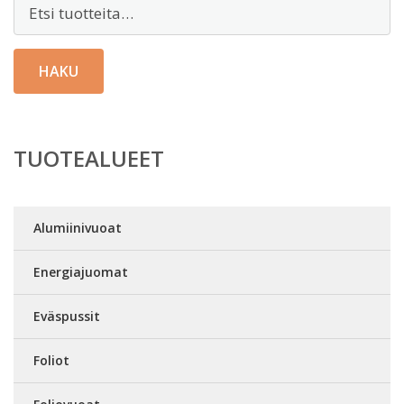
Etsi:
HAKU
TUOTEALUEET
Alumiinivuoat
Energiajuomat
Eväspussit
Foliot