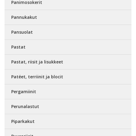
Panimosokerit
Pannukakut
Pansuolat
Pastat
Pastat, riisit ja lisukkeet
Patéet, terriinit ja blocit
Pergamiinit
Perunalastut
Piparkakut