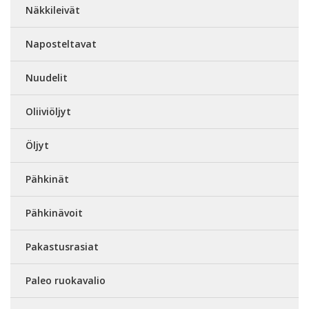
Näkkileivät
Naposteltavat
Nuudelit
Oliiviöljyt
Öljyt
Pähkinät
Pähkinävoit
Pakastusrasiat
Paleo ruokavalio