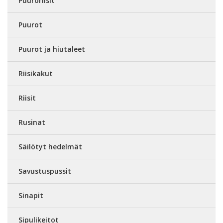
Puuroriisit
Puurot
Puurot ja hiutaleet
Riisikakut
Riisit
Rusinat
Säilötyt hedelmät
Savustuspussit
Sinapit
Sipulikeitot