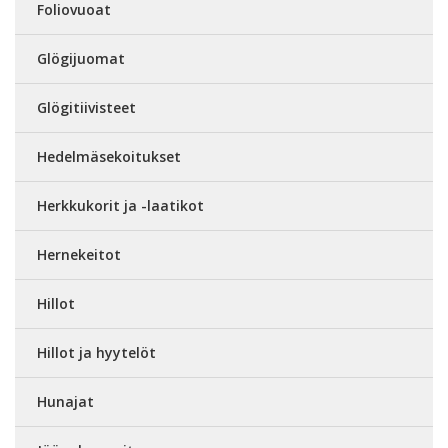
Foliovuoat
Glögijuomat
Glögitiivisteet
Hedelmäsekoitukset
Herkkukorit ja -laatikot
Hernekeitot
Hillot
Hillot ja hyytelöt
Hunajat