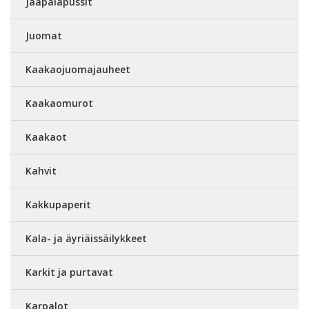
Jääpalapussit
Juomat
Kaakaojuomajauheet
Kaakaomurot
Kaakaot
Kahvit
Kakkupaperit
Kala- ja äyriäissäilykkeet
Karkit ja purtavat
Karpalot