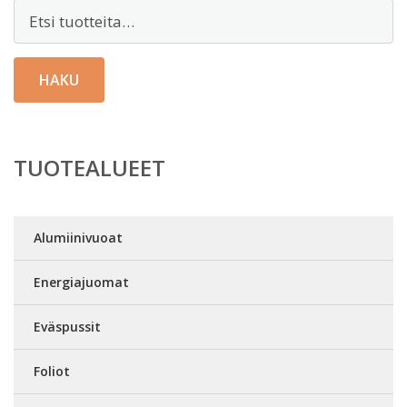
Etsi:
HAKU
TUOTEALUEET
Alumiinivuoat
Energiajuomat
Eväspussit
Foliot