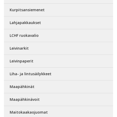
Kurpitsansiemenet
Lahjapakkaukset
LCHF ruokavalio
Leivinarkit
Leivinpaperit
Liha- ja lintusäilykkeet
Maapähkinät
Maapähkinävoit
Maitokaakaojuomat