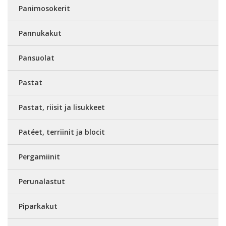
Panimosokerit
Pannukakut
Pansuolat
Pastat
Pastat, riisit ja lisukkeet
Patéet, terriinit ja blocit
Pergamiinit
Perunalastut
Piparkakut