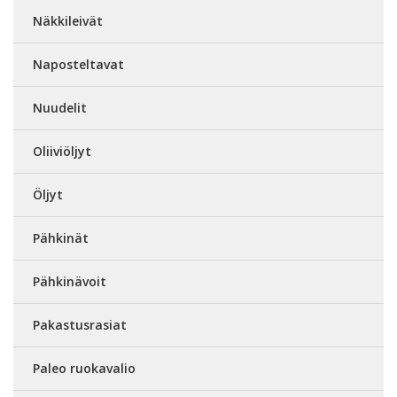
Näkkileivät
Naposteltavat
Nuudelit
Oliiviöljyt
Öljyt
Pähkinät
Pähkinävoit
Pakastusrasiat
Paleo ruokavalio