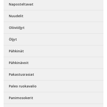
Naposteltavat
Nuudelit
Oliiviöljyt
Öljyt
Pähkinät
Pähkinävoit
Pakastusrasiat
Paleo ruokavalio
Panimosokerit