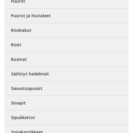
Puurot
Puurot ja hiutaleet
Riisikakut
Riisit
Rusinat
Säilötyt hedelmät
Savustuspussit
Sinapit
Sipulikeitot
Soijakastikkeet