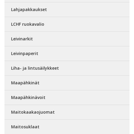
Lahjapakkaukset
LCHF ruokavalio
Leivinarkit
Leivinpaperit
Liha- ja lintusäilykkeet
Maapähkinät
Maapähkinävoit
Maitokaakaojuomat
Maitosuklaat