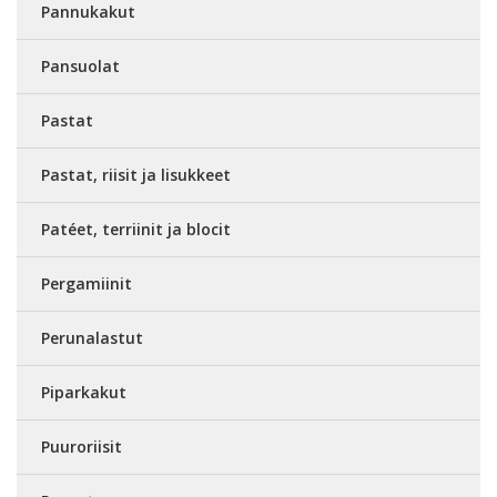
Pannukakut
Pansuolat
Pastat
Pastat, riisit ja lisukkeet
Patéet, terriinit ja blocit
Pergamiinit
Perunalastut
Piparkakut
Puuroriisit