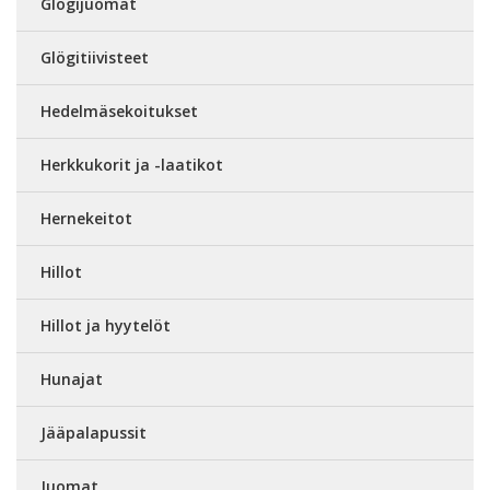
Glögijuomat
Glögitiivisteet
Hedelmäsekoitukset
Herkkukorit ja -laatikot
Hernekeitot
Hillot
Hillot ja hyytelöt
Hunajat
Jääpalapussit
Juomat