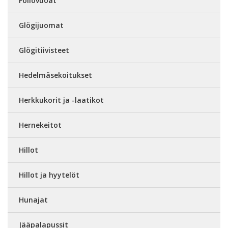
Foliovuoat
Glögijuomat
Glögitiivisteet
Hedelmäsekoitukset
Herkkukorit ja -laatikot
Hernekeitot
Hillot
Hillot ja hyytelöt
Hunajat
Jääpalapussit