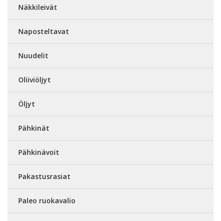
Näkkileivät
Naposteltavat
Nuudelit
Oliiviöljyt
Öljyt
Pähkinät
Pähkinävoit
Pakastusrasiat
Paleo ruokavalio