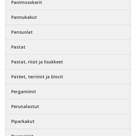
Panimosokerit
Pannukakut
Pansuolat
Pastat
Pastat, riisit ja lisukkeet
Patéet, terriinit ja blocit
Pergamiinit
Perunalastut
Piparkakut