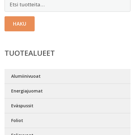
Etsi:
HAKU
TUOTEALUEET
Alumiinivuoat
Energiajuomat
Eväspussit
Foliot