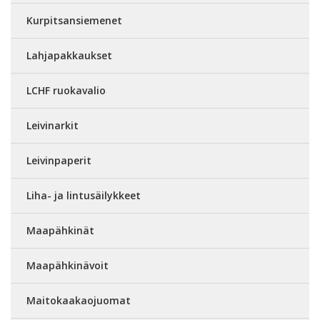
Kurpitsansiemenet
Lahjapakkaukset
LCHF ruokavalio
Leivinarkit
Leivinpaperit
Liha- ja lintusäilykkeet
Maapähkinät
Maapähkinävoit
Maitokaakaojuomat