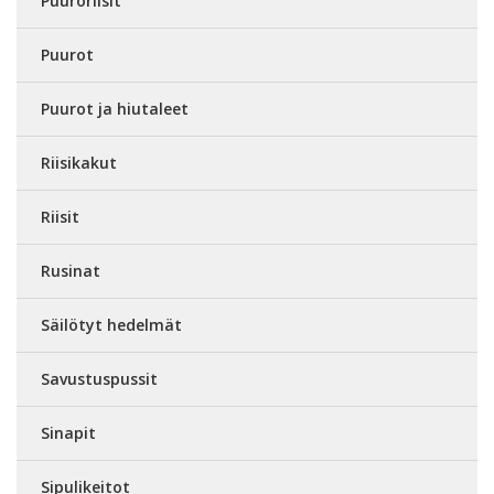
Puuroriisit
Puurot
Puurot ja hiutaleet
Riisikakut
Riisit
Rusinat
Säilötyt hedelmät
Savustuspussit
Sinapit
Sipulikeitot