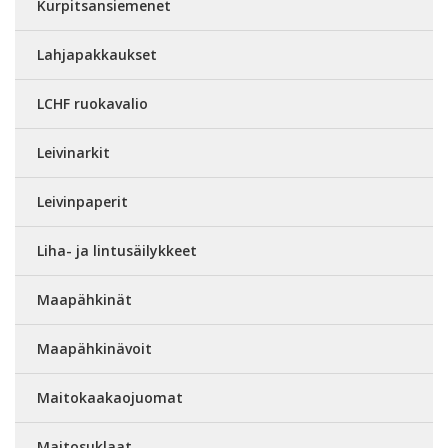
Kurpitsansiemenet
Lahjapakkaukset
LCHF ruokavalio
Leivinarkit
Leivinpaperit
Liha- ja lintusäilykkeet
Maapähkinät
Maapähkinävoit
Maitokaakaojuomat
Maitosuklaat