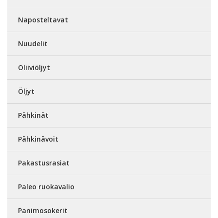
Naposteltavat
Nuudelit
Oliiviöljyt
Öljyt
Pähkinät
Pähkinävoit
Pakastusrasiat
Paleo ruokavalio
Panimosokerit