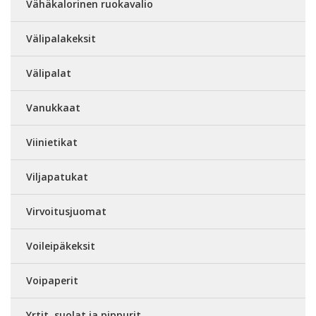
Vähäkalorinen ruokavalio
Välipalakeksit
Välipalat
Vanukkaat
Viinietikat
Viljapatukat
Virvoitusjuomat
Voileipäkeksit
Voipaperit
Yrtit, suolat ja pippurit