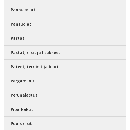
Pannukakut
Pansuolat
Pastat
Pastat, riisit ja lisukkeet
Patéet, terriinit ja blocit
Pergamiinit
Perunalastut
Piparkakut
Puuroriisit