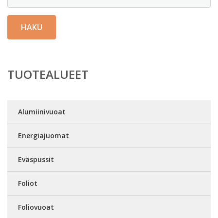
HAKU
TUOTEALUEET
Alumiinivuoat
Energiajuomat
Eväspussit
Foliot
Foliovuoat