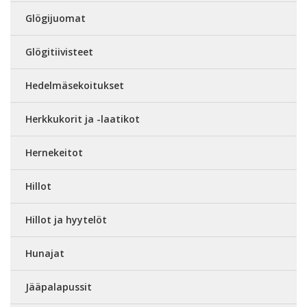
Glögijuomat
Glögitiivisteet
Hedelmäsekoitukset
Herkkukorit ja -laatikot
Hernekeitot
Hillot
Hillot ja hyytelöt
Hunajat
Jääpalapussit