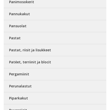
Panimosokerit
Pannukakut
Pansuolat
Pastat
Pastat, riisit ja lisukkeet
Patéet, terriinit ja blocit
Pergamiinit
Perunalastut
Piparkakut