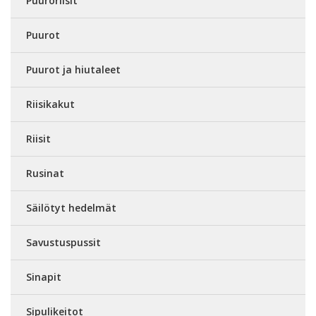
Puuroriisit
Puurot
Puurot ja hiutaleet
Riisikakut
Riisit
Rusinat
Säilötyt hedelmät
Savustuspussit
Sinapit
Sipulikeitot