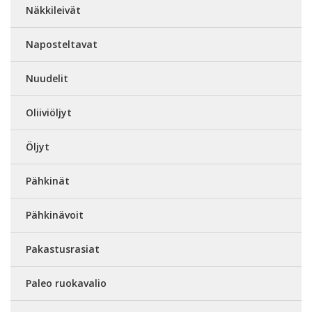
Näkkileivät
Naposteltavat
Nuudelit
Oliiviöljyt
Öljyt
Pähkinät
Pähkinävoit
Pakastusrasiat
Paleo ruokavalio