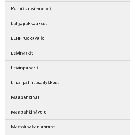
Kurpitsansiemenet
Lahjapakkaukset
LCHF ruokavalio
Leivinarkit
Leivinpaperit
Liha- ja lintusäilykkeet
Maapähkinät
Maapähkinävoit
Maitokaakaojuomat