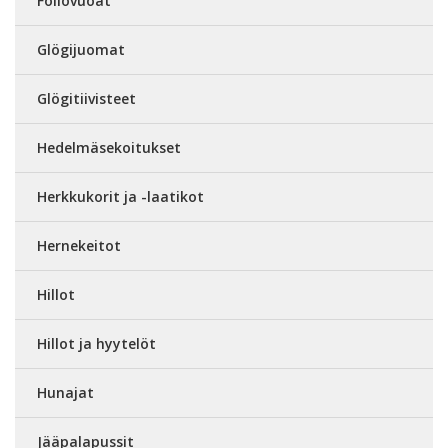
Foliovuoat
Glögijuomat
Glögitiivisteet
Hedelmäsekoitukset
Herkkukorit ja -laatikot
Hernekeitot
Hillot
Hillot ja hyytelöt
Hunajat
Jääpalapussit