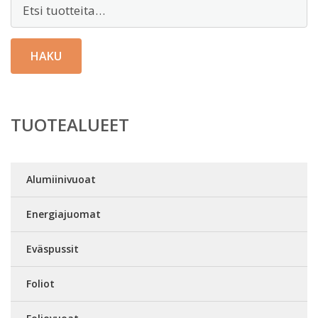
Etsi:
HAKU
TUOTEALUEET
Alumiinivuoat
Energiajuomat
Eväspussit
Foliot