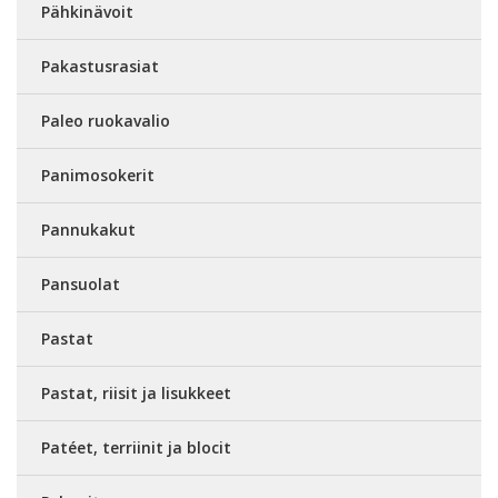
Pähkinävoit
Pakastusrasiat
Paleo ruokavalio
Panimosokerit
Pannukakut
Pansuolat
Pastat
Pastat, riisit ja lisukkeet
Patéet, terriinit ja blocit