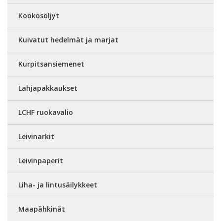
Kookosöljyt
Kuivatut hedelmät ja marjat
Kurpitsansiemenet
Lahjapakkaukset
LCHF ruokavalio
Leivinarkit
Leivinpaperit
Liha- ja lintusäilykkeet
Maapähkinät