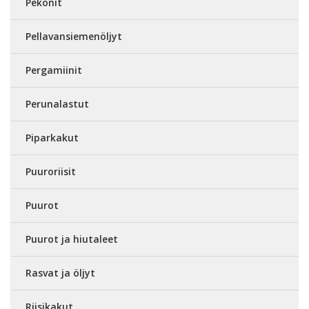
Pekonit
Pellavansiemenöljyt
Pergamiinit
Perunalastut
Piparkakut
Puuroriisit
Puurot
Puurot ja hiutaleet
Rasvat ja öljyt
Riisikakut