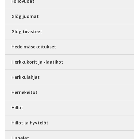
Foliovuoat
Glögijuomat
Glögitiivisteet
Hedelmäsekoitukset
Herkkukorit ja -laatikot
Herkkulahjat
Hernekeitot
Hillot
Hillot ja hyytelöt
Hunajat