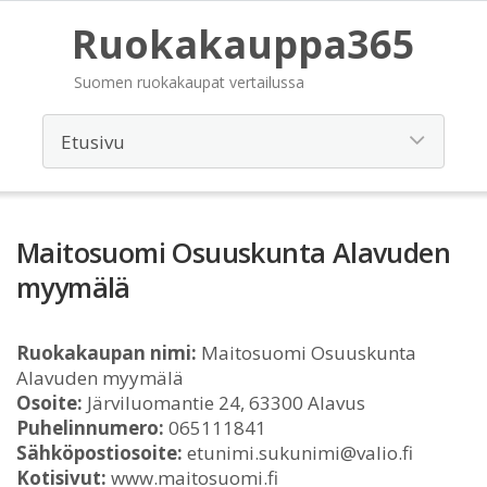
Ruokakauppa365
Suomen ruokakaupat vertailussa
Maitosuomi Osuuskunta Alavuden
myymälä
Ruokakaupan nimi:
Maitosuomi Osuuskunta
Alavuden myymälä
Osoite:
Järviluomantie 24, 63300 Alavus
Puhelinnumero:
065111841
Sähköpostiosoite:
etunimi.sukunimi@valio.fi
Kotisivut:
www.maitosuomi.fi