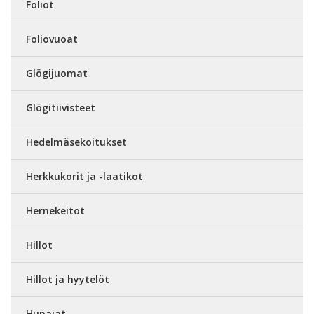
Foliot
Foliovuoat
Glögijuomat
Glögitiivisteet
Hedelmäsekoitukset
Herkkukorit ja -laatikot
Hernekeitot
Hillot
Hillot ja hyytelöt
Hunajat