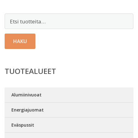
Etsi:
HAKU
TUOTEALUEET
Alumiinivuoat
Energiajuomat
Eväspussit