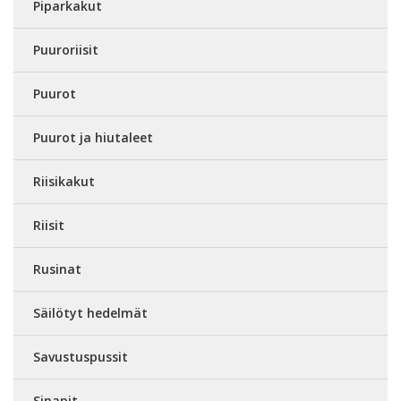
Piparkakut
Puuroriisit
Puurot
Puurot ja hiutaleet
Riisikakut
Riisit
Rusinat
Säilötyt hedelmät
Savustuspussit
Sinapit