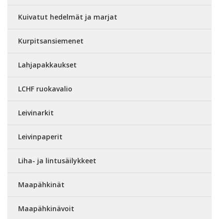
Kuivatut hedelmät ja marjat
Kurpitsansiemenet
Lahjapakkaukset
LCHF ruokavalio
Leivinarkit
Leivinpaperit
Liha- ja lintusäilykkeet
Maapähkinät
Maapähkinävoit