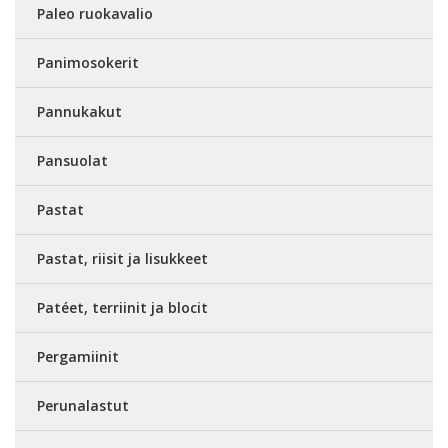
Paleo ruokavalio
Panimosokerit
Pannukakut
Pansuolat
Pastat
Pastat, riisit ja lisukkeet
Patéet, terriinit ja blocit
Pergamiinit
Perunalastut