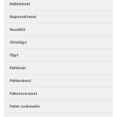
Näkkileivät
Naposteltavat
Nuudelit
Oliiviöljyt
Öljyt
Pähkinät
Pähkinävoit
Pakastusrasiat
Paleo ruokavalio