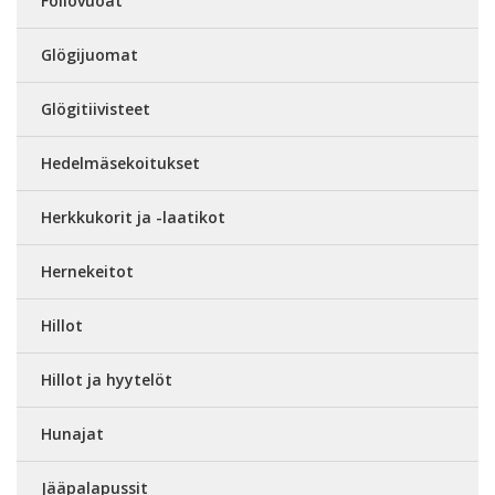
Foliovuoat
Glögijuomat
Glögitiivisteet
Hedelmäsekoitukset
Herkkukorit ja -laatikot
Hernekeitot
Hillot
Hillot ja hyytelöt
Hunajat
Jääpalapussit