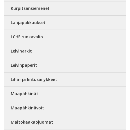
Kurpitsansiemenet
Lahjapakkaukset
LCHF ruokavalio
Leivinarkit
Leivinpaperit
Liha- ja lintusäilykkeet
Maapähkinät
Maapähkinävoit
Maitokaakaojuomat