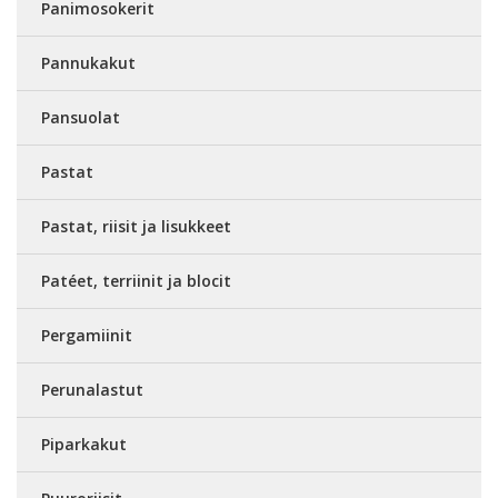
Panimosokerit
Pannukakut
Pansuolat
Pastat
Pastat, riisit ja lisukkeet
Patéet, terriinit ja blocit
Pergamiinit
Perunalastut
Piparkakut