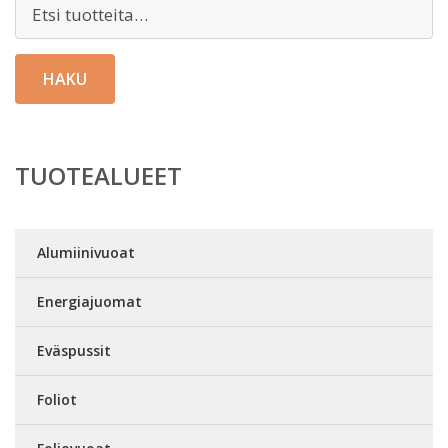
Etsi:
HAKU
TUOTEALUEET
Alumiinivuoat
Energiajuomat
Eväspussit
Foliot