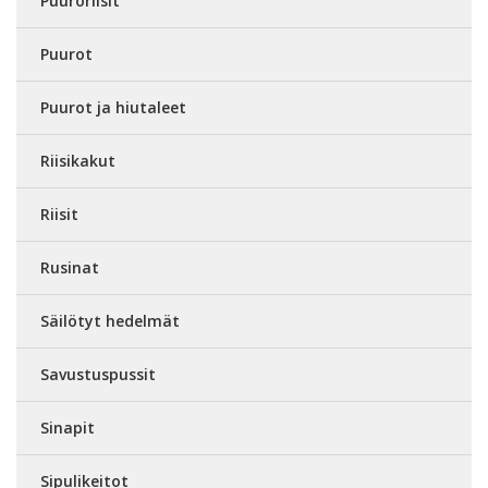
Puuroriisit
Puurot
Puurot ja hiutaleet
Riisikakut
Riisit
Rusinat
Säilötyt hedelmät
Savustuspussit
Sinapit
Sipulikeitot