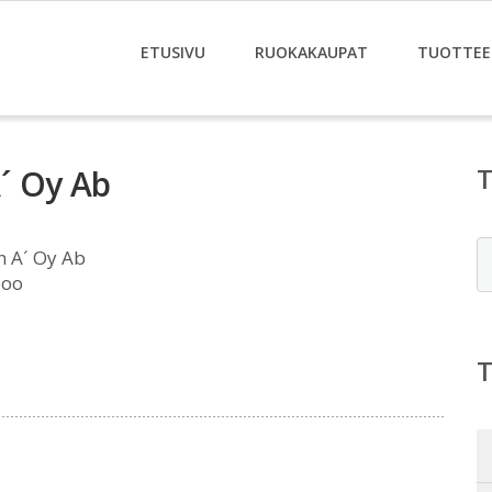
ETUSIVU
RUOKAKAUPAT
TUOTTEE
´ Oy Ab
E
 A´ Oy Ab
poo