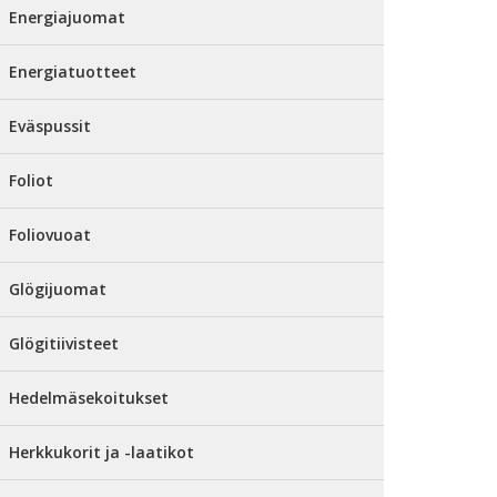
Energiajuomat
Energiatuotteet
Eväspussit
Foliot
Foliovuoat
Glögijuomat
Glögitiivisteet
Hedelmäsekoitukset
Herkkukorit ja -laatikot