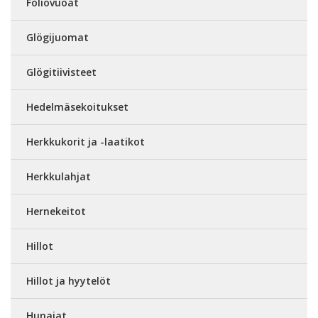
Foliovuoat
Glögijuomat
Glögitiivisteet
Hedelmäsekoitukset
Herkkukorit ja -laatikot
Herkkulahjat
Hernekeitot
Hillot
Hillot ja hyytelöt
Hunajat