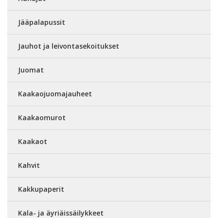
Jääpalapussit
Jauhot ja leivontasekoitukset
Juomat
Kaakaojuomajauheet
Kaakaomurot
Kaakaot
Kahvit
Kakkupaperit
Kala- ja äyriäissäilykkeet