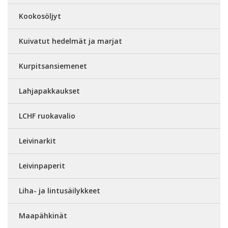
Kookosöljyt
Kuivatut hedelmät ja marjat
Kurpitsansiemenet
Lahjapakkaukset
LCHF ruokavalio
Leivinarkit
Leivinpaperit
Liha- ja lintusäilykkeet
Maapähkinät