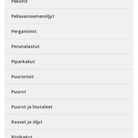
Pekonit
Pellavansiemenöljyt
Pergamiinit
Perunalastut
Piparkakut
Puuroriisit
Puurot
Puurot ja hiutaleet
Rasvat ja öljyt
Riisikakut