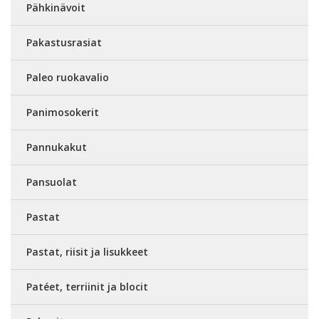
Pähkinävoit
Pakastusrasiat
Paleo ruokavalio
Panimosokerit
Pannukakut
Pansuolat
Pastat
Pastat, riisit ja lisukkeet
Patéet, terriinit ja blocit