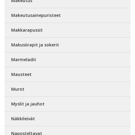
Makeutus
Makeutusainepuristeet
Makkarapussit
Makusiirapit ja sokerit
Marmeladit
Mausteet
Murot
Myslit ja jauhot
Näkkileivät
Naposteltavat