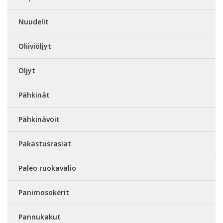
Nuudelit
Oliiviöljyt
Öljyt
Pähkinät
Pähkinävoit
Pakastusrasiat
Paleo ruokavalio
Panimosokerit
Pannukakut