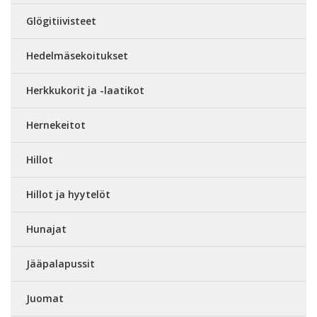
Glögitiivisteet
Hedelmäsekoitukset
Herkkukorit ja -laatikot
Hernekeitot
Hillot
Hillot ja hyytelöt
Hunajat
Jääpalapussit
Juomat