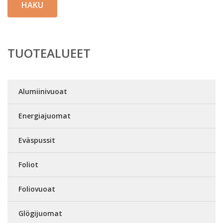
HAKU
TUOTEALUEET
Alumiinivuoat
Energiajuomat
Eväspussit
Foliot
Foliovuoat
Glögijuomat