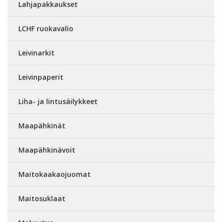
Lahjapakkaukset
LCHF ruokavalio
Leivinarkit
Leivinpaperit
Liha- ja lintusäilykkeet
Maapähkinät
Maapähkinävoit
Maitokaakaojuomat
Maitosuklaat