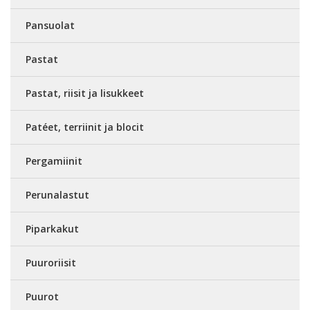
Pansuolat
Pastat
Pastat, riisit ja lisukkeet
Patéet, terriinit ja blocit
Pergamiinit
Perunalastut
Piparkakut
Puuroriisit
Puurot