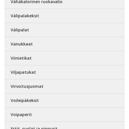
Vähäkalorinen ruokavalio
Välipalakeksit
Välipalat
Vanukkaat
Viinietikat
Viljapatukat
Virvoitusjuomat
Voileipäkeksit
Voipaperit
Yrtit, suolat ja pippurit