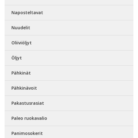
Naposteltavat
Nuudelit
Oliiviöljyt
Öljyt
Pähkinät
Pähkinävoit
Pakastusrasiat
Paleo ruokavalio
Panimosokerit