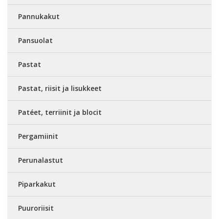
Pannukakut
Pansuolat
Pastat
Pastat, riisit ja lisukkeet
Patéet, terriinit ja blocit
Pergamiinit
Perunalastut
Piparkakut
Puuroriisit