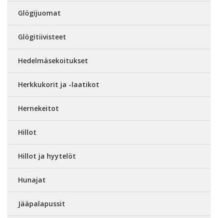
Glögijuomat
Glögitiivisteet
Hedelmäsekoitukset
Herkkukorit ja -laatikot
Hernekeitot
Hillot
Hillot ja hyytelöt
Hunajat
Jääpalapussit