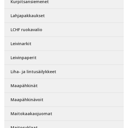
Kurpitsansiemenet
Lahjapakkaukset
LCHF ruokavalio
Leivinarkit
Leivinpaperit
Liha- ja lintusäilykkeet
Maapähkinät
Maapähkinävoit
Maitokaakaojuomat
Maitosuklaat