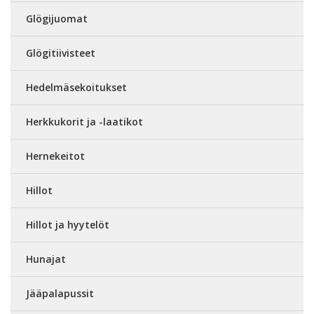
Glögijuomat
Glögitiivisteet
Hedelmäsekoitukset
Herkkukorit ja -laatikot
Hernekeitot
Hillot
Hillot ja hyytelöt
Hunajat
Jääpalapussit