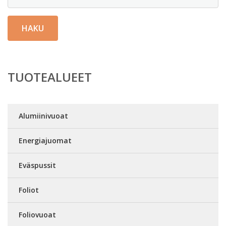
HAKU
TUOTEALUEET
Alumiinivuoat
Energiajuomat
Eväspussit
Foliot
Foliovuoat