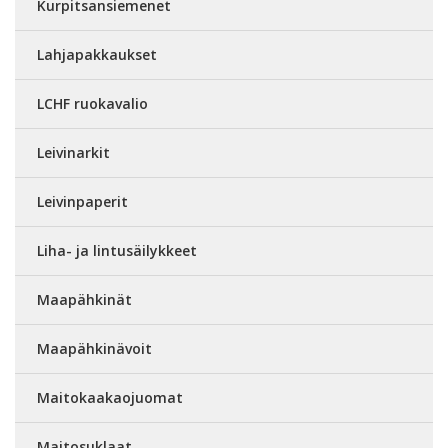
Kurpitsansiemenet
Lahjapakkaukset
LCHF ruokavalio
Leivinarkit
Leivinpaperit
Liha- ja lintusäilykkeet
Maapähkinät
Maapähkinävoit
Maitokaakaojuomat
Maitosuklaat