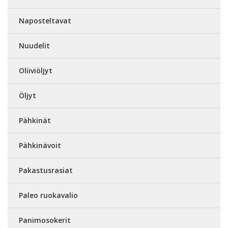
Naposteltavat
Nuudelit
Oliiviöljyt
Öljyt
Pähkinät
Pähkinävoit
Pakastusrasiat
Paleo ruokavalio
Panimosokerit