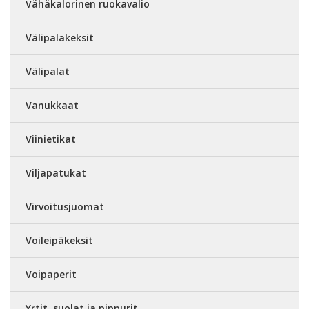
Vähäkalorinen ruokavalio
Välipalakeksit
Välipalat
Vanukkaat
Viinietikat
Viljapatukat
Virvoitusjuomat
Voileipäkeksit
Voipaperit
Yrtit, suolat ja pippurit