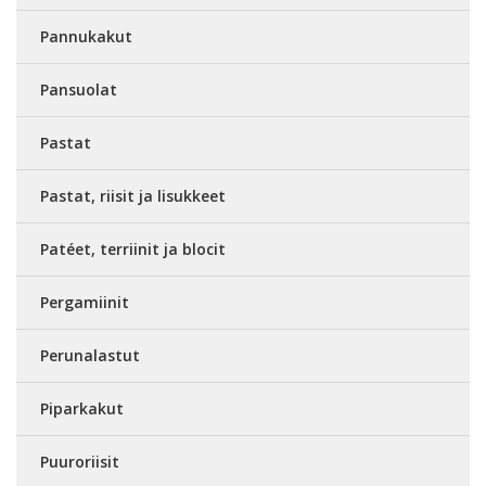
Pannukakut
Pansuolat
Pastat
Pastat, riisit ja lisukkeet
Patéet, terriinit ja blocit
Pergamiinit
Perunalastut
Piparkakut
Puuroriisit