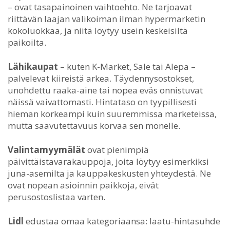
– ovat tasapainoinen vaihtoehto. Ne tarjoavat
riittävän laajan valikoiman ilman hypermarketin
kokoluokkaa, ja niitä löytyy usein keskeisiltä
paikoilta.
Lähikaupat
– kuten K-Market, Sale tai Alepa –
palvelevat kiireistä arkea. Täydennysostokset,
unohdettu raaka-aine tai nopea eväs onnistuvat
näissä vaivattomasti. Hintataso on tyypillisesti
hieman korkeampi kuin suuremmissa marketeissa,
mutta saavutettavuus korvaa sen monelle.
Valintamyymälät
ovat pienimpiä
päivittäistavarakauppoja, joita löytyy esimerkiksi
juna-asemilta ja kauppakeskusten yhteydestä. Ne
ovat nopean asioinnin paikkoja, eivät
perusostoslistaa varten.
Lidl
edustaa omaa kategoriaansa: laatu-hintasuhde