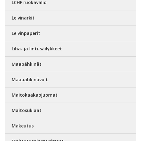
LCHF ruokavalio
Leivinarkit
Leivinpaperit
Liha- ja lintusäilykkeet
Maapähkinät
Maapähkinävoit
Maitokaakaojuomat
Maitosuklaat
Makeutus