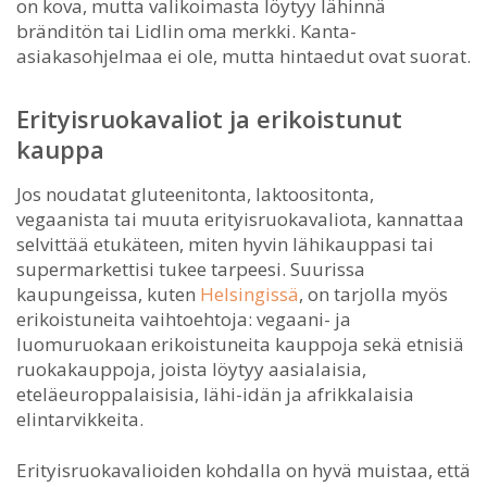
on kova, mutta valikoimasta löytyy lähinnä
bränditön tai Lidlin oma merkki. Kanta-
asiakasohjelmaa ei ole, mutta hintaedut ovat suorat.
Erityisruokavaliot ja erikoistunut
kauppa
Jos noudatat gluteenitonta, laktoositonta,
vegaanista tai muuta erityisruokavaliota, kannattaa
selvittää etukäteen, miten hyvin lähikauppasi tai
supermarkettisi tukee tarpeesi. Suurissa
kaupungeissa, kuten
Helsingissä
, on tarjolla myös
erikoistuneita vaihtoehtoja: vegaani- ja
luomuruokaan erikoistuneita kauppoja sekä etnisiä
ruokakauppoja, joista löytyy aasialaisia,
eteläeuroppalaisisia, lähi-idän ja afrikkalaisia
elintarvikkeita.
Erityisruokavalioiden kohdalla on hyvä muistaa, että