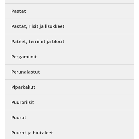
Pastat
Pastat, riisit ja lisukkeet
Patéet, terriinit ja blocit
Pergamiinit
Perunalastut
Piparkakut
Puuroriisit
Puurot
Puurot ja hiutaleet