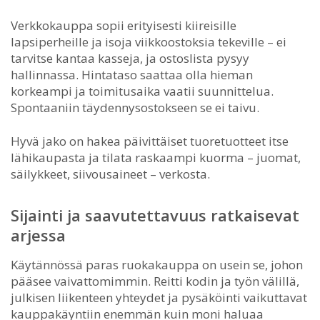
Verkkokauppa sopii erityisesti kiireisille
lapsiperheille ja isoja viikkoostoksia tekeville – ei
tarvitse kantaa kasseja, ja ostoslista pysyy
hallinnassa. Hintataso saattaa olla hieman
korkeampi ja toimitusaika vaatii suunnittelua.
Spontaaniin täydennysostokseen se ei taivu.
Hyvä jako on hakea päivittäiset tuoretuotteet itse
lähikaupasta ja tilata raskaampi kuorma – juomat,
säilykkeet, siivousaineet – verkosta.
Sijainti ja saavutettavuus ratkaisevat
arjessa
Käytännössä paras ruokakauppa on usein se, johon
pääsee vaivattomimmin. Reitti kodin ja työn välillä,
julkisen liikenteen yhteydet ja pysäköinti vaikuttavat
kauppakäyntiin enemmän kuin moni haluaa