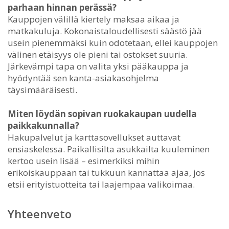
parhaan hinnan perässä?
Kauppojen välillä kiertely maksaa aikaa ja
matkakuluja. Kokonaistaloudellisesti säästö jää
usein pienemmäksi kuin odotetaan, ellei kauppojen
välinen etäisyys ole pieni tai ostokset suuria.
Järkevämpi tapa on valita yksi pääkauppa ja
hyödyntää sen kanta-asiakasohjelma
täysimääräisesti.
Miten löydän sopivan ruokakaupan uudella
paikkakunnalla?
Hakupalvelut ja karttasovellukset auttavat
ensiaskelessa. Paikallisilta asukkailta kuuleminen
kertoo usein lisää – esimerkiksi mihin
erikoiskauppaan tai tukkuun kannattaa ajaa, jos
etsii erityistuotteita tai laajempaa valikoimaa.
Yhteenveto