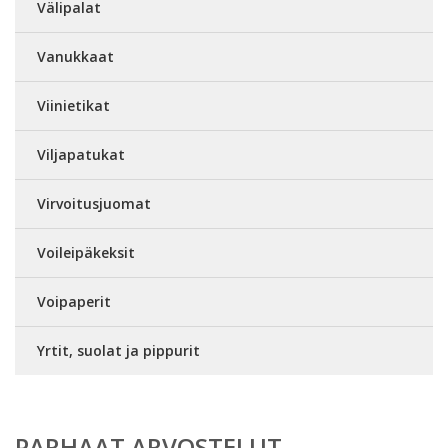
Välipalat
Vanukkaat
Viinietikat
Viljapatukat
Virvoitusjuomat
Voileipäkeksit
Voipaperit
Yrtit, suolat ja pippurit
PARHAAT ARVOSTELUT