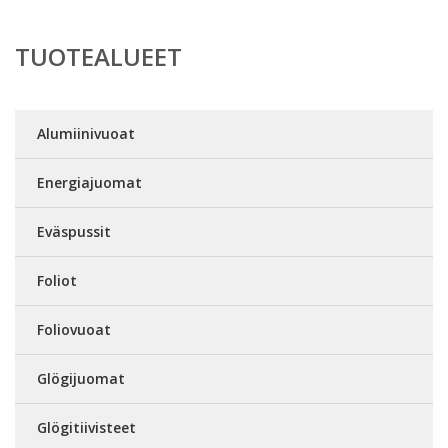
TUOTEALUEET
Alumiinivuoat
Energiajuomat
Eväspussit
Foliot
Foliovuoat
Glögijuomat
Glögitiivisteet