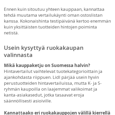
Ennen kuin sitoutuu yhteen kauppaan, kannattaa
tehdä muutama vertailukäynti oman ostoslistan
kanssa. Kokonaishinta testipäivänä kertoo enemmän
kuin yksittäisten tuotteiden hintojen poiminta
netistä.
Usein kysyttyä ruokakaupan
valinnasta
Mikä kauppaketju on Suomessa halvin?
Hintavertailut vaihtelevat tuotekategorioittain ja
ajankohdasta riippuen. Lidl pärjää usein hyvin
perustuotteiden hintavertailuissa, mutta K- ja S-
ryhmän kaupoilla on laajemmat valikoimat ja
kanta-asiakasedut, jotka tasaavat eroja
säännöllisesti asioiville.
Kannattaako eri ruokakauppojen välillä kierrellä