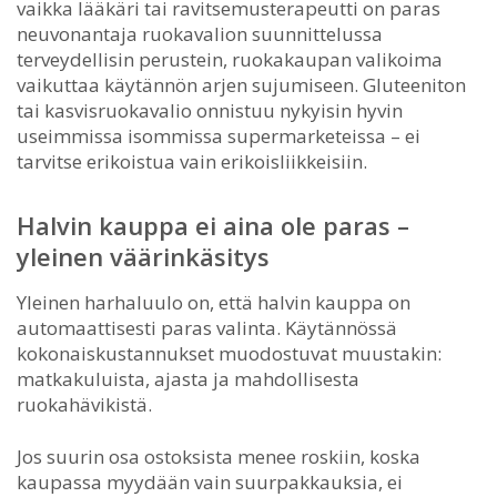
vaikka lääkäri tai ravitsemusterapeutti on paras
neuvonantaja ruokavalion suunnittelussa
terveydellisin perustein, ruokakaupan valikoima
vaikuttaa käytännön arjen sujumiseen. Gluteeniton
tai kasvisruokavalio onnistuu nykyisin hyvin
useimmissa isommissa supermarketeissa – ei
tarvitse erikoistua vain erikoisliikkeisiin.
Halvin kauppa ei aina ole paras –
yleinen väärinkäsitys
Yleinen harhaluulo on, että halvin kauppa on
automaattisesti paras valinta. Käytännössä
kokonaiskustannukset muodostuvat muustakin:
matkakuluista, ajasta ja mahdollisesta
ruokahävikistä.
Jos suurin osa ostoksista menee roskiin, koska
kaupassa myydään vain suurpakkauksia, ei