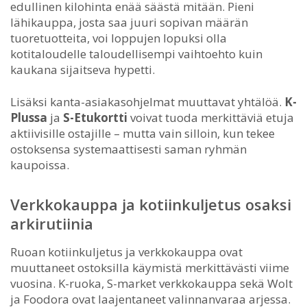
edullinen kilohinta enää säästä mitään. Pieni
lähikauppa, josta saa juuri sopivan määrän
tuoretuotteita, voi loppujen lopuksi olla
kotitaloudelle taloudellisempi vaihtoehto kuin
kaukana sijaitseva hypetti.
Lisäksi kanta-asiakasohjelmat muuttavat yhtälöä.
K-
Plussa
ja
S-Etukortti
voivat tuoda merkittäviä etuja
aktiivisille ostajille – mutta vain silloin, kun tekee
ostoksensa systemaattisesti saman ryhmän
kaupoissa.
Verkkokauppa ja kotiinkuljetus osaksi
arkirutiinia
Ruoan kotiinkuljetus ja verkkokauppa ovat
muuttaneet ostoksilla käymistä merkittävästi viime
vuosina. K-ruoka, S-market verkkokauppa sekä Wolt
ja Foodora ovat laajentaneet valinnanvaraa arjessa.