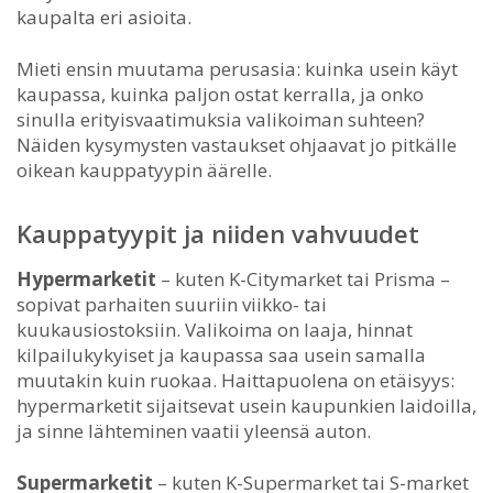
kaupalta eri asioita.
Mieti ensin muutama perusasia: kuinka usein käyt
kaupassa, kuinka paljon ostat kerralla, ja onko
sinulla erityisvaatimuksia valikoiman suhteen?
Näiden kysymysten vastaukset ohjaavat jo pitkälle
oikean kauppatyypin äärelle.
Kauppatyypit ja niiden vahvuudet
Hypermarketit
– kuten K-Citymarket tai Prisma –
sopivat parhaiten suuriin viikko- tai
kuukausiostoksiin. Valikoima on laaja, hinnat
kilpailukykyiset ja kaupassa saa usein samalla
muutakin kuin ruokaa. Haittapuolena on etäisyys:
hypermarketit sijaitsevat usein kaupunkien laidoilla,
ja sinne lähteminen vaatii yleensä auton.
Supermarketit
– kuten K-Supermarket tai S-market