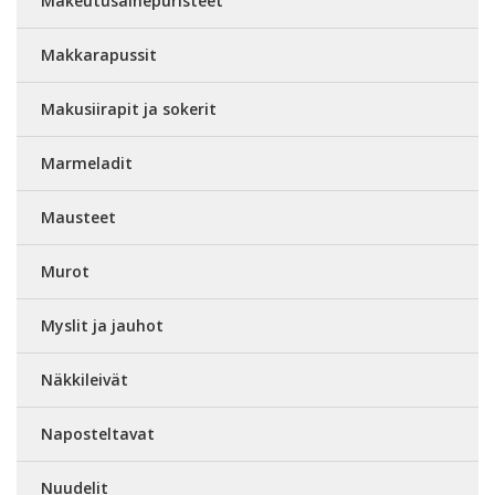
Makeutusainepuristeet
Makkarapussit
Makusiirapit ja sokerit
Marmeladit
Mausteet
Murot
Myslit ja jauhot
Näkkileivät
Naposteltavat
Nuudelit