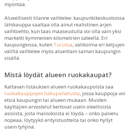
myöntää.
Alueellisesti tilanne vaihtelee: kaupunkikeskustoissa
lähikauppa saattaa olla ainut realistinen arjen
vaihtoehto, kun taas maaseudulla voi olla vain yksi
marketti kymmenien kilometrien säteellä. Eri
kaupungeissa, kuten
Turussa
, valikoima eri ketjujen
välillä vaihtelee myös alueittain saman kaupungin
sisällä.
Mistä löydät alueen ruokakaupat?
Kattavan listauksen alueen ruokakaupoista saa
ruokakauppojen hakupalvelusta
, jossa kauppoja voi
etsiä kaupungin tai alueen mukaan. Muiden
käyttäjien arvostelut kertovat usein oleellisista
asioista, joita mainoksista ei löydä – onko palvelu
nopeaa, löytyykö erityistuotteita tai onko hyllyt
usein tyhjinä.