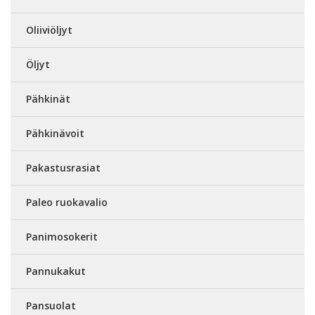
Oliiviöljyt
Öljyt
Pähkinät
Pähkinävoit
Pakastusrasiat
Paleo ruokavalio
Panimosokerit
Pannukakut
Pansuolat