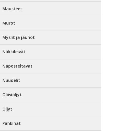
Mausteet
Murot
Myslit ja jauhot
Näkkileivät
Naposteltavat
Nuudelit
Oliiviöljyt
Öljyt
Pähkinät