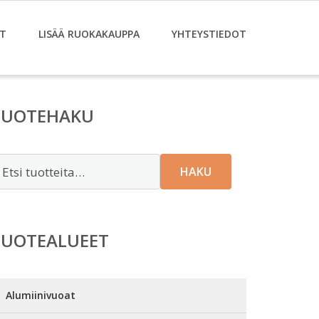
T
LISÄÄ RUOKAKAUPPA
YHTEYSTIEDOT
TUOTEHAKU
tsi:
HAKU
TUOTEALUEET
Alumiinivuoat