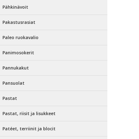
Pähkinävoit
Pakastusrasiat
Paleo ruokavalio
Panimosokerit
Pannukakut
Pansuolat
Pastat
Pastat, riisit ja lisukkeet
Patéet, terriinit ja blocit