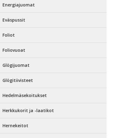
Energiajuomat
Eväspussit
Foliot
Foliovuoat
Glögijuomat
Glögitiivisteet
Hedelmäsekoitukset
Herkkukorit ja -laatikot
Hernekeitot