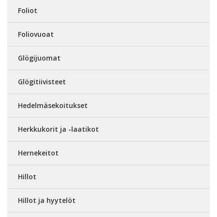
Foliot
Foliovuoat
Glögijuomat
Glögitiivisteet
Hedelmäsekoitukset
Herkkukorit ja -laatikot
Hernekeitot
Hillot
Hillot ja hyytelöt