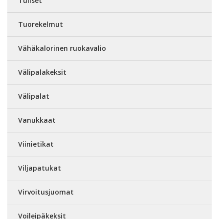
Tuliset
Tuorekelmut
Vähäkalorinen ruokavalio
Välipalakeksit
Välipalat
Vanukkaat
Viinietikat
Viljapatukat
Virvoitusjuomat
Voileipäkeksit