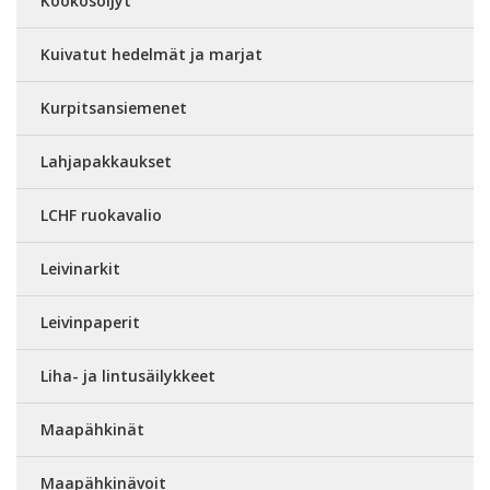
Kookosöljyt
Kuivatut hedelmät ja marjat
Kurpitsansiemenet
Lahjapakkaukset
LCHF ruokavalio
Leivinarkit
Leivinpaperit
Liha- ja lintusäilykkeet
Maapähkinät
Maapähkinävoit