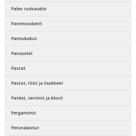
Paleo ruokavalio
Panimosokerit
Pannukakut
Pansuolat
Pastat
Pastat, riisit ja lisukkeet
Patéet, terriinit ja blocit
Pergamiinit
Perunalastut