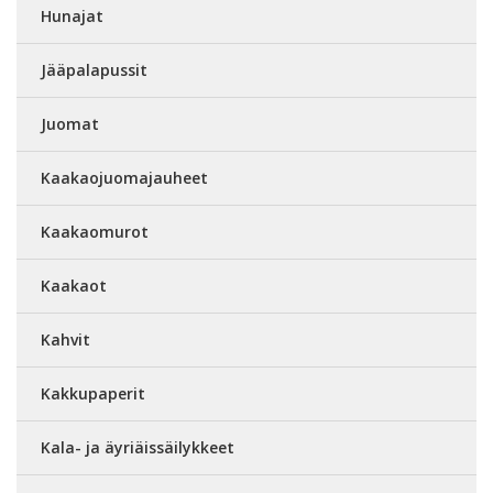
Hunajat
Jääpalapussit
Juomat
Kaakaojuomajauheet
Kaakaomurot
Kaakaot
Kahvit
Kakkupaperit
Kala- ja äyriäissäilykkeet