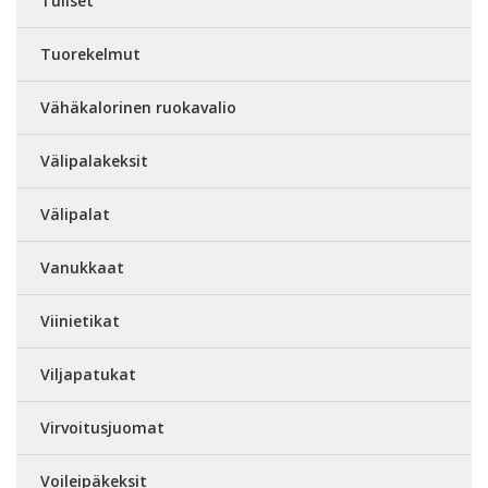
Tuliset
Tuorekelmut
Vähäkalorinen ruokavalio
Välipalakeksit
Välipalat
Vanukkaat
Viinietikat
Viljapatukat
Virvoitusjuomat
Voileipäkeksit