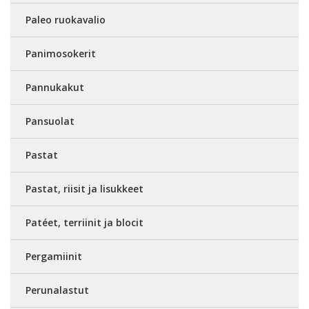
Paleo ruokavalio
Panimosokerit
Pannukakut
Pansuolat
Pastat
Pastat, riisit ja lisukkeet
Patéet, terriinit ja blocit
Pergamiinit
Perunalastut