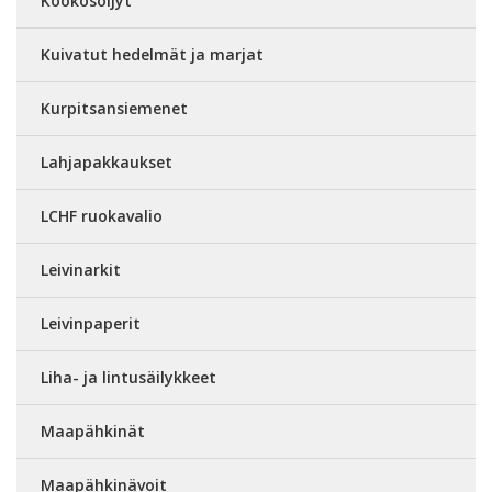
Kookosöljyt
Kuivatut hedelmät ja marjat
Kurpitsansiemenet
Lahjapakkaukset
LCHF ruokavalio
Leivinarkit
Leivinpaperit
Liha- ja lintusäilykkeet
Maapähkinät
Maapähkinävoit