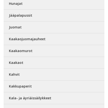
Hunajat
Jääpalapussit
Juomat
Kaakaojuomajauheet
Kaakaomurot
Kaakaot
Kahvit
Kakkupaperit
Kala- ja äyriäissäilykkeet