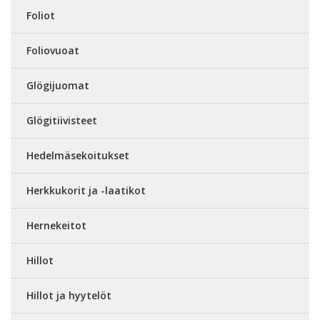
Foliot
Foliovuoat
Glögijuomat
Glögitiivisteet
Hedelmäsekoitukset
Herkkukorit ja -laatikot
Hernekeitot
Hillot
Hillot ja hyytelöt