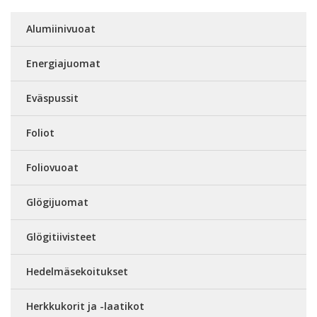
Alumiinivuoat
Energiajuomat
Eväspussit
Foliot
Foliovuoat
Glögijuomat
Glögitiivisteet
Hedelmäsekoitukset
Herkkukorit ja -laatikot