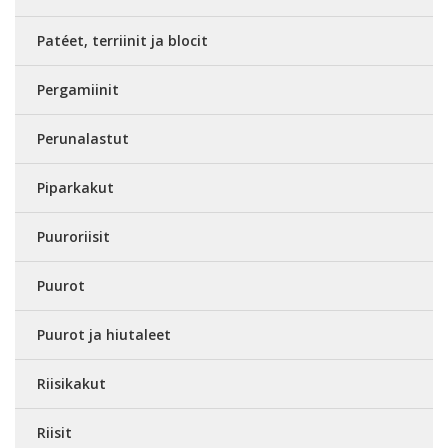
Patéet, terriinit ja blocit
Pergamiinit
Perunalastut
Piparkakut
Puuroriisit
Puurot
Puurot ja hiutaleet
Riisikakut
Riisit