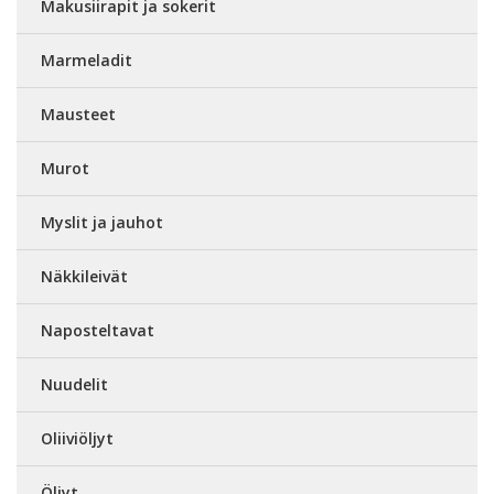
Makusiirapit ja sokerit
Marmeladit
Mausteet
Murot
Myslit ja jauhot
Näkkileivät
Naposteltavat
Nuudelit
Oliiviöljyt
Öljyt