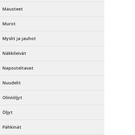
Mausteet
Murot
Myslit ja jauhot
Näkkileivät
Naposteltavat
Nuudelit
Oliiviöljyt
Öljyt
Pähkinät