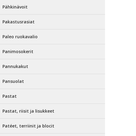
Pähkinävoit
Pakastusrasiat
Paleo ruokavalio
Panimosokerit
Pannukakut
Pansuolat
Pastat
Pastat, riisit ja lisukkeet
Patéet, terriinit ja blocit