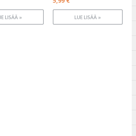
5,99
€
UE LISÄÄ »
LUE LISÄÄ »