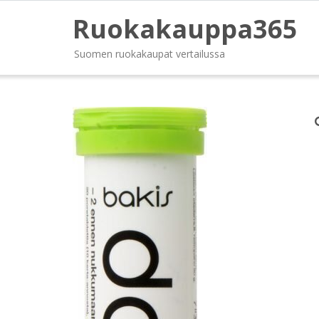
Ruokakauppa365
Suomen ruokakaupat vertailussa