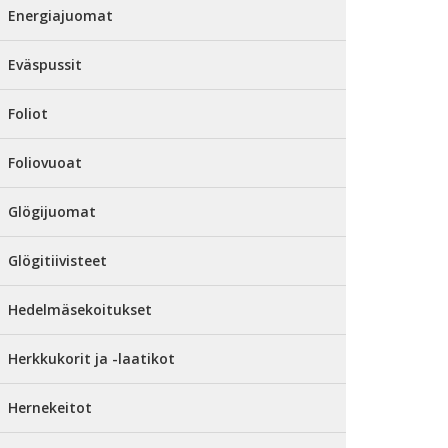
Energiajuomat
Eväspussit
Foliot
Foliovuoat
Glögijuomat
Glögitiivisteet
Hedelmäsekoitukset
Herkkukorit ja -laatikot
Hernekeitot