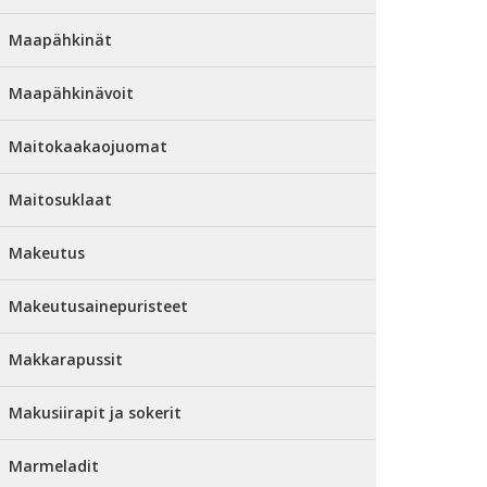
Maapähkinät
Maapähkinävoit
Maitokaakaojuomat
Maitosuklaat
Makeutus
Makeutusainepuristeet
Makkarapussit
Makusiirapit ja sokerit
Marmeladit