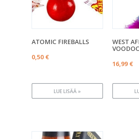
ATOMIC FIREBALLS
WEST AF
VOODOO 
0,50
€
16,99
€
LUE LISÄÄ »
L