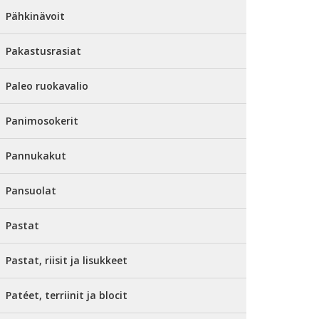
Pähkinävoit
Pakastusrasiat
Paleo ruokavalio
Panimosokerit
Pannukakut
Pansuolat
Pastat
Pastat, riisit ja lisukkeet
Patéet, terriinit ja blocit