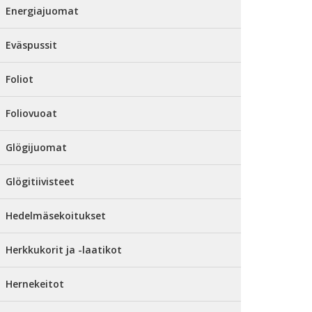
Energiajuomat
Eväspussit
Foliot
Foliovuoat
Glögijuomat
Glögitiivisteet
Hedelmäsekoitukset
Herkkukorit ja -laatikot
Hernekeitot