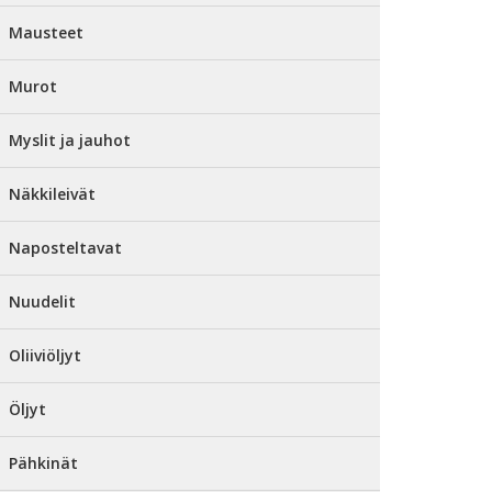
Mausteet
Murot
Myslit ja jauhot
Näkkileivät
Naposteltavat
Nuudelit
Oliiviöljyt
Öljyt
Pähkinät