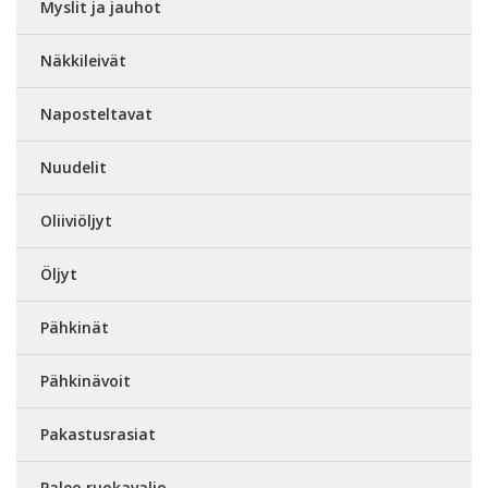
Myslit ja jauhot
Näkkileivät
Naposteltavat
Nuudelit
Oliiviöljyt
Öljyt
Pähkinät
Pähkinävoit
Pakastusrasiat
Paleo ruokavalio