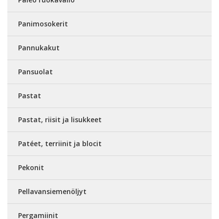
Panimosokerit
Pannukakut
Pansuolat
Pastat
Pastat, riisit ja lisukkeet
Patéet, terriinit ja blocit
Pekonit
Pellavansiemenöljyt
Pergamiinit