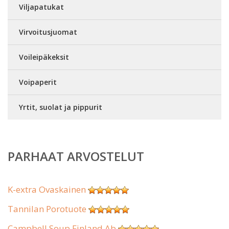
Viljapatukat
Virvoitusjuomat
Voileipäkeksit
Voipaperit
Yrtit, suolat ja pippurit
PARHAAT ARVOSTELUT
K-extra Ovaskainen
Tannilan Porotuote
Campbell Soup Finland Ab