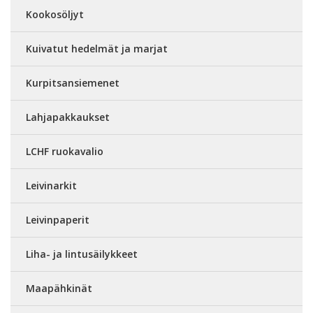
Kookosöljyt
Kuivatut hedelmät ja marjat
Kurpitsansiemenet
Lahjapakkaukset
LCHF ruokavalio
Leivinarkit
Leivinpaperit
Liha- ja lintusäilykkeet
Maapähkinät