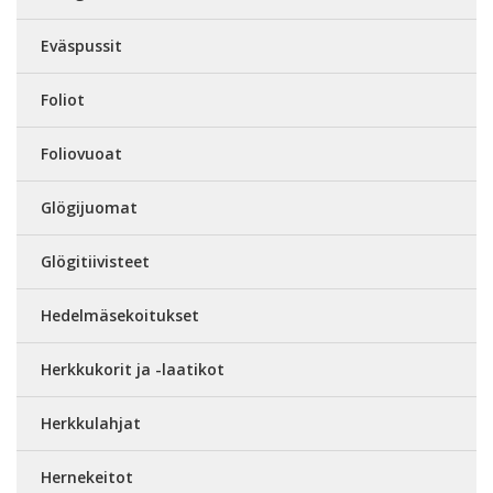
Eväspussit
Foliot
Foliovuoat
Glögijuomat
Glögitiivisteet
Hedelmäsekoitukset
Herkkukorit ja -laatikot
Herkkulahjat
Hernekeitot