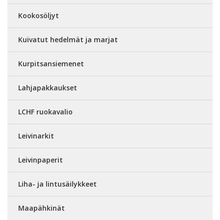
Kookosöljyt
Kuivatut hedelmät ja marjat
Kurpitsansiemenet
Lahjapakkaukset
LCHF ruokavalio
Leivinarkit
Leivinpaperit
Liha- ja lintusäilykkeet
Maapähkinät