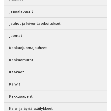
Jääpalapussit
Jauhot ja leivontasekoitukset
Juomat
Kaakaojuomajauheet
Kaakaomurot
Kaakaot
Kahvit
Kakkupaperit
Kala- ja äyriäissäilykkeet