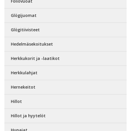
Foliovuoat
Glögijuomat
Glögitiivisteet
Hedelmäsekoitukset
Herkkukorit ja -laatikot
Herkkulahjat
Hernekeitot
Hillot
Hillot ja hyytelöt
Hunajat