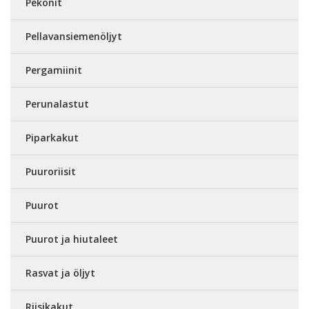
Pekonit
Pellavansiemenöljyt
Pergamiinit
Perunalastut
Piparkakut
Puuroriisit
Puurot
Puurot ja hiutaleet
Rasvat ja öljyt
Riisikakut