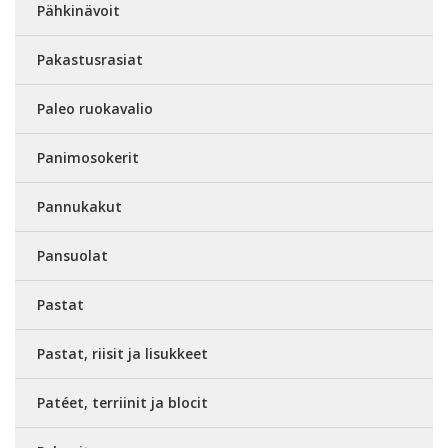
Pähkinävoit
Pakastusrasiat
Paleo ruokavalio
Panimosokerit
Pannukakut
Pansuolat
Pastat
Pastat, riisit ja lisukkeet
Patéet, terriinit ja blocit