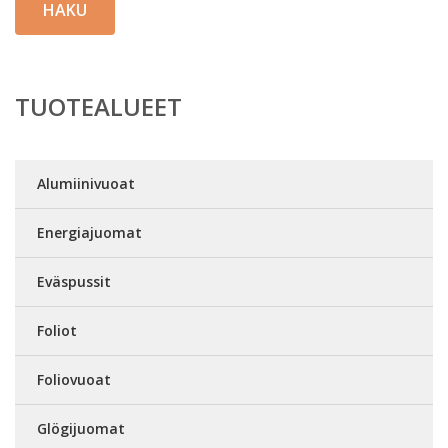
HAKU
TUOTEALUEET
Alumiinivuoat
Energiajuomat
Eväspussit
Foliot
Foliovuoat
Glögijuomat