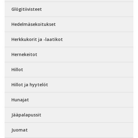
Glögitiivisteet
Hedelmäsekoitukset
Herkkukorit ja -laatikot
Hernekeitot
Hillot
Hillot ja hyytelöt
Hunajat
Jääpalapussit
Juomat