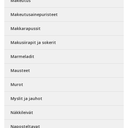
Makeutus
Makeutusainepuristeet
Makkarapussit
Makusiirapit ja sokerit
Marmeladit
Mausteet
Murot
Myslit ja jauhot
Näkkileivät
Naposteltavat