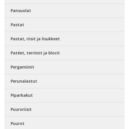
Pansuolat
Pastat
Pastat, riisit ja lisukkeet
Patéet, terriinit ja blocit
Pergamiinit
Perunalastut
Piparkakut
Puuroriisit
Puurot