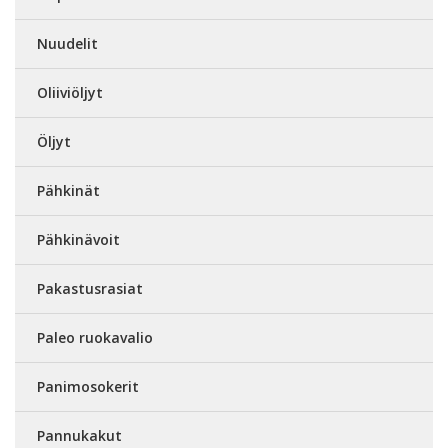
Nuudelit
Oliiviöljyt
Öljyt
Pähkinät
Pähkinävoit
Pakastusrasiat
Paleo ruokavalio
Panimosokerit
Pannukakut