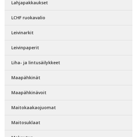
Lahjapakkaukset
LCHF ruokavalio
Leivinarkit
Leivinpaperit
Liha- ja lintusäilykkeet
Maapähkinät
Maapähkinävoit
Maitokaakaojuomat
Maitosuklaat