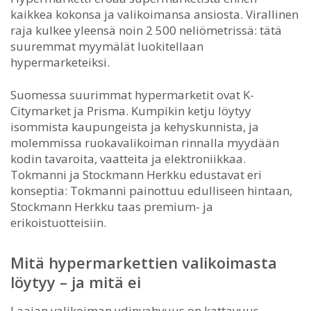
kaikkea kokonsa ja valikoimansa ansiosta. Virallinen
raja kulkee yleensä noin 2 500 neliömetrissä: tätä
suuremmat myymälät luokitellaan
hypermarketeiksi.
Suomessa suurimmat hypermarketit ovat K-
Citymarket ja Prisma. Kumpikin ketju löytyy
isommista kaupungeista ja kehyskunnista, ja
molemmissa ruokavalikoiman rinnalla myydään
kodin tavaroita, vaatteita ja elektroniikkaa.
Tokmanni ja Stockmann Herkku edustavat eri
konseptia: Tokmanni painottuu edulliseen hintaan,
Stockmann Herkku taas premium- ja
erikoistuotteisiin.
Mitä hypermarkettien valikoimasta
löytyy – ja mitä ei
Laajan valikoiman ydinvahvuus on kattavuus.