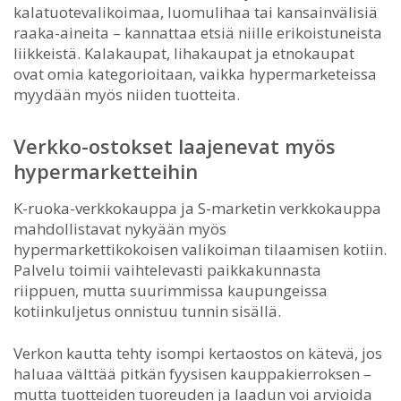
kalatuotevalikoimaa, luomulihaa tai kansainvälisiä
raaka-aineita – kannattaa etsiä niille erikoistuneista
liikkeistä. Kalakaupat, lihakaupat ja etnokaupat
ovat omia kategorioitaan, vaikka hypermarketeissa
myydään myös niiden tuotteita.
Verkko-ostokset laajenevat myös
hypermarketteihin
K-ruoka-verkkokauppa ja S-marketin verkkokauppa
mahdollistavat nykyään myös
hypermarkettikokoisen valikoiman tilaamisen kotiin.
Palvelu toimii vaihtelevasti paikkakunnasta
riippuen, mutta suurimmissa kaupungeissa
kotiinkuljetus onnistuu tunnin sisällä.
Verkon kautta tehty isompi kertaostos on kätevä, jos
haluaa välttää pitkän fyysisen kauppakierroksen –
mutta tuotteiden tuoreuden ja laadun voi arvioida