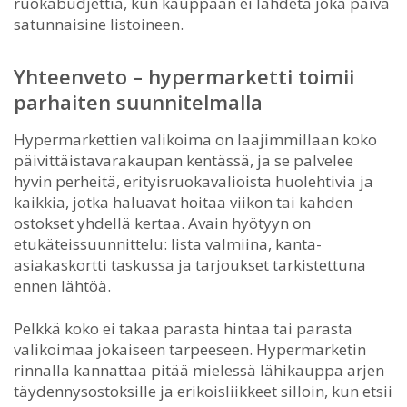
ruokabudjettia, kun kauppaan ei lähdetä joka päivä
satunnaisine listoineen.
Yhteenveto – hypermarketti toimii
parhaiten suunnitelmalla
Hypermarkettien valikoima on laajimmillaan koko
päivittäistavarakaupan kentässä, ja se palvelee
hyvin perheitä, erityisruokavalioista huolehtivia ja
kaikkia, jotka haluavat hoitaa viikon tai kahden
ostokset yhdellä kertaa. Avain hyötyyn on
etukäteissuunnittelu: lista valmiina, kanta-
asiakaskortti taskussa ja tarjoukset tarkistettuna
ennen lähtöä.
Pelkkä koko ei takaa parasta hintaa tai parasta
valikoimaa jokaiseen tarpeeseen. Hypermarketin
rinnalla kannattaa pitää mielessä lähikauppa arjen
täydennysostoksille ja erikoisliikkeet silloin, kun etsii