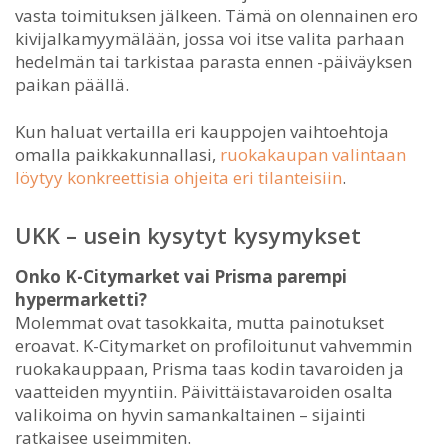
vasta toimituksen jälkeen. Tämä on olennainen ero
kivijalkamyymälään, jossa voi itse valita parhaan
hedelmän tai tarkistaa parasta ennen -päiväyksen
paikan päällä.
Kun haluat vertailla eri kauppojen vaihtoehtoja
omalla paikkakunnallasi,
ruokakaupan valintaan
löytyy konkreettisia ohjeita eri tilanteisiin
.
UKK – usein kysytyt kysymykset
Onko K-Citymarket vai Prisma parempi
hypermarketti?
Molemmat ovat tasokkaita, mutta painotukset
eroavat. K-Citymarket on profiloitunut vahvemmin
ruokakauppaan, Prisma taas kodin tavaroiden ja
vaatteiden myyntiin. Päivittäistavaroiden osalta
valikoima on hyvin samankaltainen – sijainti
ratkaisee useimmiten.