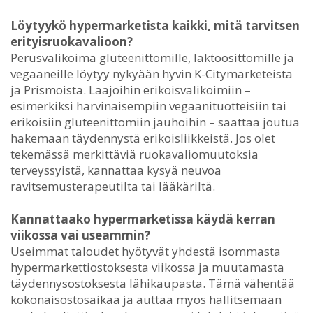
Löytyykö hypermarketista kaikki, mitä tarvitsen
erityisruokavalioon?
Perusvalikoima gluteenittomille, laktoosittomille ja
vegaaneille löytyy nykyään hyvin K-Citymarketeista
ja Prismoista. Laajoihin erikoisvalikoimiin –
esimerkiksi harvinaisempiin vegaanituotteisiin tai
erikoisiin gluteenittomiin jauhoihin – saattaa joutua
hakemaan täydennystä erikoisliikkeistä. Jos olet
tekemässä merkittäviä ruokavaliomuutoksia
terveyssyistä, kannattaa kysyä neuvoa
ravitsemusterapeutilta tai lääkäriltä.
Kannattaako hypermarketissa käydä kerran
viikossa vai useammin?
Useimmat taloudet hyötyvät yhdestä isommasta
hypermarkettiostoksesta viikossa ja muutamasta
täydennysostoksesta lähikaupasta. Tämä vähentää
kokonaisostosaikaa ja auttaa myös hallitsemaan