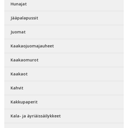
Hunajat
Jääpalapussit
Juomat
Kaakaojuomajauheet
Kaakaomurot
Kaakaot
Kahvit
Kakkupaperit
Kala- ja äyriäissäilykkeet