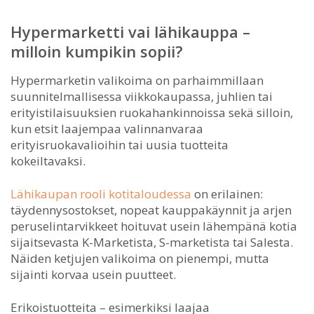
Hypermarketti vai lähikauppa –
milloin kumpikin sopii?
Hypermarketin valikoima on parhaimmillaan
suunnitelmallisessa viikkokaupassa, juhlien tai
erityistilaisuuksien ruokahankinnoissa sekä silloin,
kun etsit laajempaa valinnanvaraa
erityisruokavalioihin tai uusia tuotteita
kokeiltavaksi.
Lähikaupan rooli kotitaloudessa
on erilainen:
täydennysostokset, nopeat kauppakäynnit ja arjen
peruselintarvikkeet hoituvat usein lähempänä kotia
sijaitsevasta K-Marketista, S-marketista tai Salesta.
Näiden ketjujen valikoima on pienempi, mutta
sijainti korvaa usein puutteet.
Erikoistuotteita – esimerkiksi laajaa