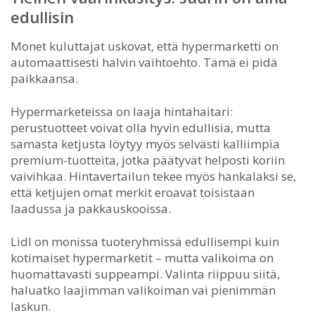
edullisin
Monet kuluttajat uskovat, että hypermarketti on
automaattisesti halvin vaihtoehto. Tämä ei pidä
paikkaansa.
Hypermarketeissa on laaja hintahaitari:
perustuotteet voivat olla hyvin edullisia, mutta
samasta ketjusta löytyy myös selvästi kalliimpia
premium-tuotteita, jotka päätyvät helposti koriin
vaivihkaa. Hintavertailun tekee myös hankalaksi se,
että ketjujen omat merkit eroavat toisistaan
laadussa ja pakkauskooissa.
Lidl on monissa tuoteryhmissä edullisempi kuin
kotimaiset hypermarketit – mutta valikoima on
huomattavasti suppeampi. Valinta riippuu siitä,
haluatko laajimman valikoiman vai pienimmän
laskun.