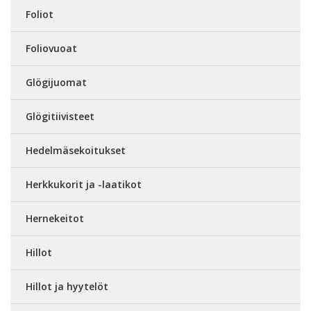
Foliot
Foliovuoat
Glögijuomat
Glögitiivisteet
Hedelmäsekoitukset
Herkkukorit ja -laatikot
Hernekeitot
Hillot
Hillot ja hyytelöt