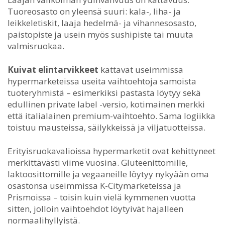
Tuoreosasto on yleensä suuri: kala-, liha- ja
leikkeletiskit, laaja hedelmä- ja vihannesosasto,
paistopiste ja usein myös sushipiste tai muuta
valmisruokaa.
Kuivat elintarvikkeet
kattavat useimmissa
hypermarketeissa useita vaihtoehtoja samoista
tuoteryhmistä – esimerkiksi pastasta löytyy sekä
edullinen private label -versio, kotimainen merkki
että italialainen premium-vaihtoehto. Sama logiikka
toistuu mausteissa, säilykkeissä ja viljatuotteissa.
Erityisruokavalioissa hypermarketit ovat kehittyneet
merkittävästi viime vuosina. Gluteenittomille,
laktoosittomille ja vegaaneille löytyy nykyään oma
osastonsa useimmissa K-Citymarketeissa ja
Prismoissa – toisin kuin vielä kymmenen vuotta
sitten, jolloin vaihtoehdot löytyivät hajalleen
normaalihyllyistä.