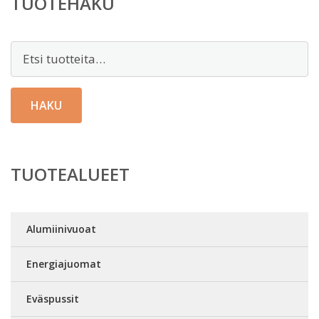
TUOTEHAKU
Etsi:
HAKU
TUOTEALUEET
Alumiinivuoat
Energiajuomat
Eväspussit