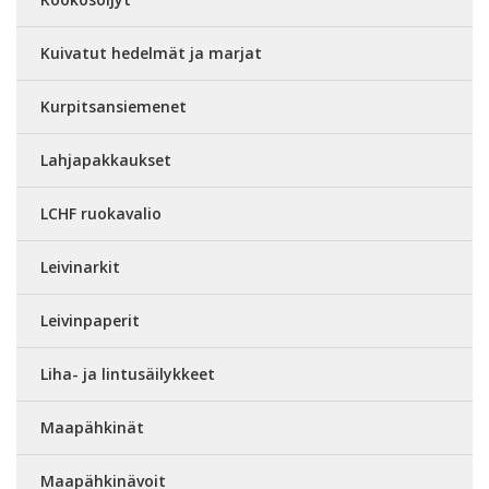
Kuivatut hedelmät ja marjat
Kurpitsansiemenet
Lahjapakkaukset
LCHF ruokavalio
Leivinarkit
Leivinpaperit
Liha- ja lintusäilykkeet
Maapähkinät
Maapähkinävoit