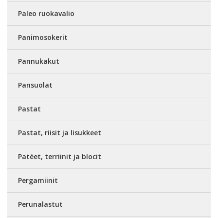
Paleo ruokavalio
Panimosokerit
Pannukakut
Pansuolat
Pastat
Pastat, riisit ja lisukkeet
Patéet, terriinit ja blocit
Pergamiinit
Perunalastut