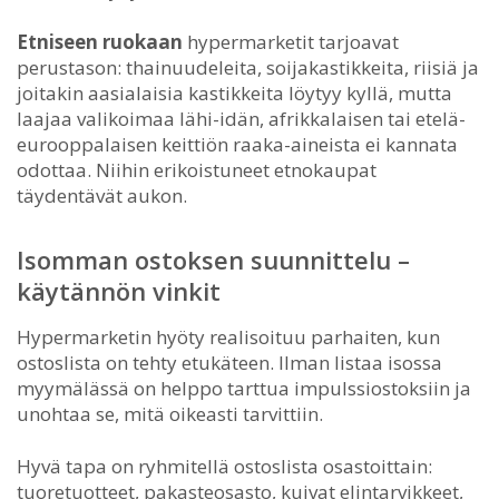
Etniseen ruokaan
hypermarketit tarjoavat
perustason: thainuudeleita, soijakastikkeita, riisiä ja
joitakin aasialaisia kastikkeita löytyy kyllä, mutta
laajaa valikoimaa lähi-idän, afrikkalaisen tai etelä-
eurooppalaisen keittiön raaka-aineista ei kannata
odottaa. Niihin erikoistuneet etnokaupat
täydentävät aukon.
Isomman ostoksen suunnittelu –
käytännön vinkit
Hypermarketin hyöty realisoituu parhaiten, kun
ostoslista on tehty etukäteen. Ilman listaa isossa
myymälässä on helppo tarttua impulssiostoksiin ja
unohtaa se, mitä oikeasti tarvittiin.
Hyvä tapa on ryhmitellä ostoslista osastoittain:
tuoretuotteet, pakasteosasto, kuivat elintarvikkeet,