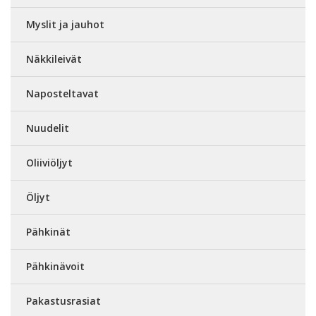
Myslit ja jauhot
Näkkileivät
Naposteltavat
Nuudelit
Oliiviöljyt
Öljyt
Pähkinät
Pähkinävoit
Pakastusrasiat