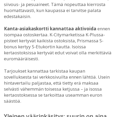
siivous- ja pesuaineet. Tämä nopeuttaa kierrosta
huomattavasti, kun kaupassa ei tarvitse palata
edestakaisin.
Kanta-asiakaskortti kannattaa aktivoida
ennen
isompaa ostoskertaa. K-Citymarketissa K-Plussa-
pisteet kertyvät kaikista ostoksista, Prismassa S-
bonus kertyy S-Etukortin kautta. Isoissa
kertaostoksissa kertyvät edut voivat olla merkittäviä
euromääräisesti.
Tarjoukset kannattaa tarkistaa kaupan
sovelluksesta tai verkkosivuilta ennen lähtöä. Usein
hintavertailu paljastaa, että tietty erä maksaa
selvästi vähemmän toisessa ketjussa – ja isossa
kertaostoksessa se tarkoittaa useamman euron
säästöä.
Yleinen väärinkäsitys: suurin on aina