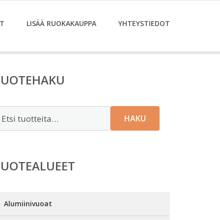
T
LISÄÄ RUOKAKAUPPA
YHTEYSTIEDOT
TUOTEHAKU
tsi:
HAKU
TUOTEALUEET
Alumiinivuoat