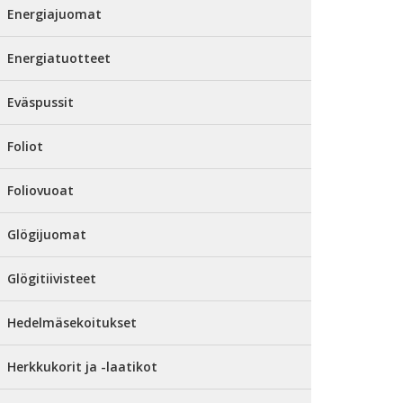
Energiajuomat
Energiatuotteet
Eväspussit
Foliot
Foliovuoat
Glögijuomat
Glögitiivisteet
Hedelmäsekoitukset
Herkkukorit ja -laatikot