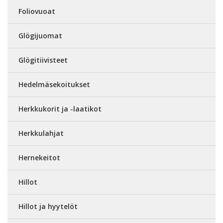
Foliovuoat
Glögijuomat
Glögitiivisteet
Hedelmäsekoitukset
Herkkukorit ja -laatikot
Herkkulahjat
Hernekeitot
Hillot
Hillot ja hyytelöt