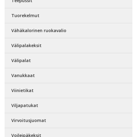
Teepussit
Tuorekelmut
Vähäkalorinen ruokavalio
Välipalakeksit
Välipalat
Vanukkaat
Viinietikat
Viljapatukat
Virvoitusjuomat
Voileipäkeksit