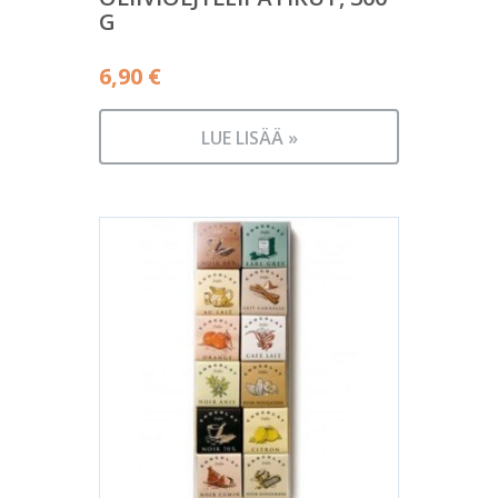
G
6,90
€
LUE LISÄÄ »