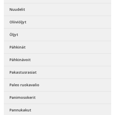
Nuudelit
Oliiviöljyt
Öljyt
Pähkinät
Pähkinävoit
Pakastusrasiat
Paleo ruokavalio
Panimosokerit
Pannukakut