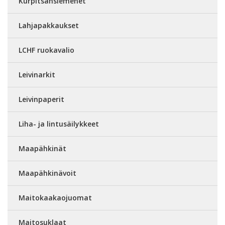
Kurpitsansiemenet
Lahjapakkaukset
LCHF ruokavalio
Leivinarkit
Leivinpaperit
Liha- ja lintusäilykkeet
Maapähkinät
Maapähkinävoit
Maitokaakaojuomat
Maitosuklaat