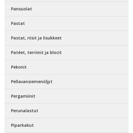
Pansuolat
Pastat
Pastat, riisit ja lisukkeet
Patéet, terriinit ja blocit
Pekonit
Pellavansiemenöljyt
Pergamiinit
Perunalastut
Piparkakut