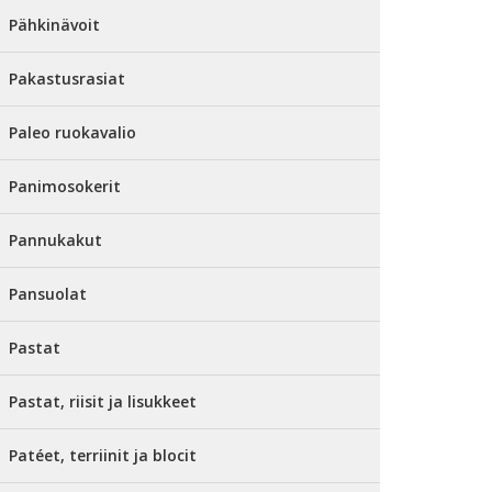
Pähkinävoit
Pakastusrasiat
Paleo ruokavalio
Panimosokerit
Pannukakut
Pansuolat
Pastat
Pastat, riisit ja lisukkeet
Patéet, terriinit ja blocit