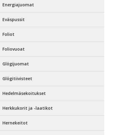
Energiajuomat
Eväspussit
Foliot
Foliovuoat
Glögijuomat
Glögitiivisteet
Hedelmäsekoitukset
Herkkukorit ja -laatikot
Hernekeitot