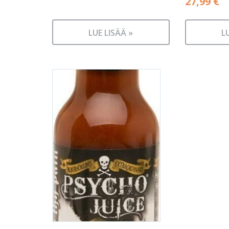
27,99
€
LUE LISÄÄ »
L