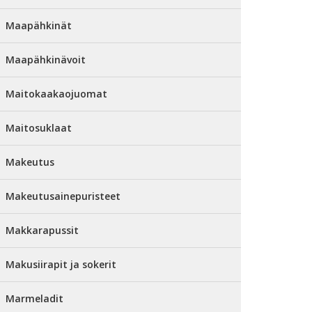
Maapähkinät
Maapähkinävoit
Maitokaakaojuomat
Maitosuklaat
Makeutus
Makeutusainepuristeet
Makkarapussit
Makusiirapit ja sokerit
Marmeladit