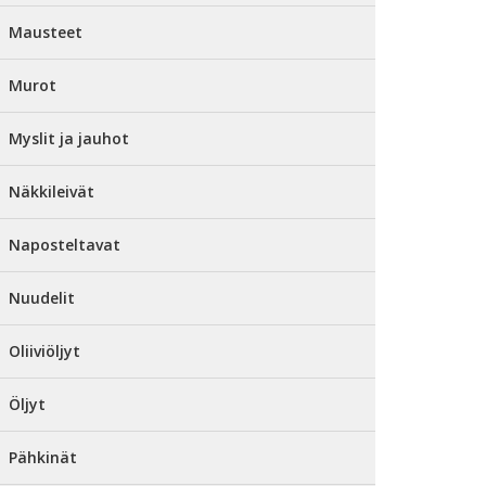
Mausteet
Murot
Myslit ja jauhot
Näkkileivät
Naposteltavat
Nuudelit
Oliiviöljyt
Öljyt
Pähkinät