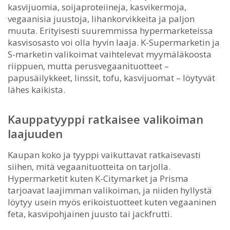
kasvijuomia, soijaproteiineja, kasvikermoja,
vegaanisia juustoja, lihankorvikkeita ja paljon
muuta. Erityisesti suuremmissa hypermarketeissa
kasvisosasto voi olla hyvin laaja. K-Supermarketin ja
S-marketin valikoimat vaihtelevat myymäläkoosta
riippuen, mutta perusvegaanituotteet –
papusäilykkeet, linssit, tofu, kasvijuomat – löytyvät
lähes kaikista.
Kauppatyyppi ratkaisee valikoiman
laajuuden
Kaupan koko ja tyyppi vaikuttavat ratkaisevasti
siihen, mitä vegaanituotteita on tarjolla.
Hypermarketit kuten K-Citymarket ja Prisma
tarjoavat laajimman valikoiman, ja niiden hyllystä
löytyy usein myös erikoistuotteet kuten vegaaninen
feta, kasvipohjainen juusto tai jackfrutti.