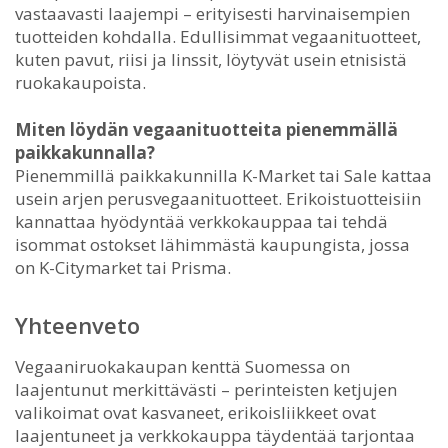
vastaavasti laajempi – erityisesti harvinaisempien
tuotteiden kohdalla. Edullisimmat vegaanituotteet,
kuten pavut, riisi ja linssit, löytyvät usein etnisistä
ruokakaupoista.
Miten löydän vegaanituotteita pienemmällä
paikkakunnalla?
Pienemmillä paikkakunnilla K-Market tai Sale kattaa
usein arjen perusvegaanituotteet. Erikoistuotteisiin
kannattaa hyödyntää verkkokauppaa tai tehdä
isommat ostokset lähimmästä kaupungista, jossa
on K-Citymarket tai Prisma.
Yhteenveto
Vegaaniruokakaupan kenttä Suomessa on
laajentunut merkittävästi – perinteisten ketjujen
valikoimat ovat kasvaneet, erikoisliikkeet ovat
laajentuneet ja verkkokauppa täydentää tarjontaa