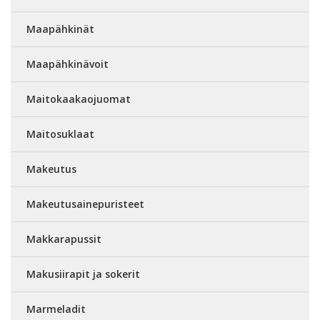
Maapähkinät
Maapähkinävoit
Maitokaakaojuomat
Maitosuklaat
Makeutus
Makeutusainepuristeet
Makkarapussit
Makusiirapit ja sokerit
Marmeladit