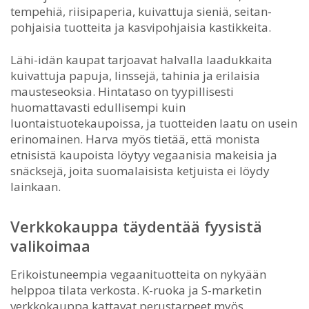
tempehiä, riisipaperia, kuivattuja sieniä, seitan-
pohjaisia tuotteita ja kasvipohjaisia kastikkeita.
Lähi-idän kaupat tarjoavat halvalla laadukkaita
kuivattuja papuja, linssejä, tahinia ja erilaisia
mausteseoksia. Hintataso on tyypillisesti
huomattavasti edullisempi kuin
luontaistuotekaupoissa, ja tuotteiden laatu on usein
erinomainen. Harva myös tietää, että monista
etnisistä kaupoista löytyy vegaanisia makeisia ja
snäcksejä, joita suomalaisista ketjuista ei löydy
lainkaan.
Verkkokauppa täydentää fyysistä
valikoimaa
Erikoistuneempia vegaanituotteita on nykyään
helppoa tilata verkosta. K-ruoka ja S-marketin
verkkokauppa kattavat perustarpeet myös