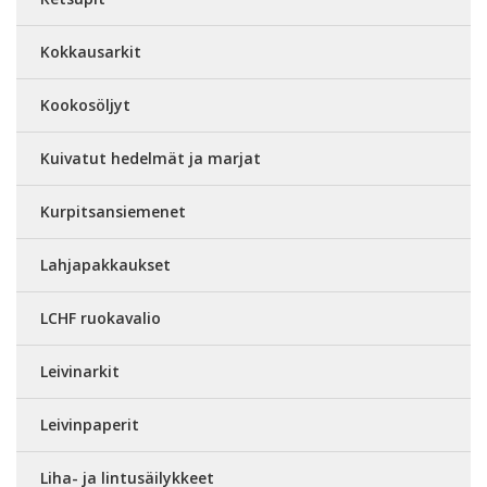
Kokkausarkit
Kookosöljyt
Kuivatut hedelmät ja marjat
Kurpitsansiemenet
Lahjapakkaukset
LCHF ruokavalio
Leivinarkit
Leivinpaperit
Liha- ja lintusäilykkeet