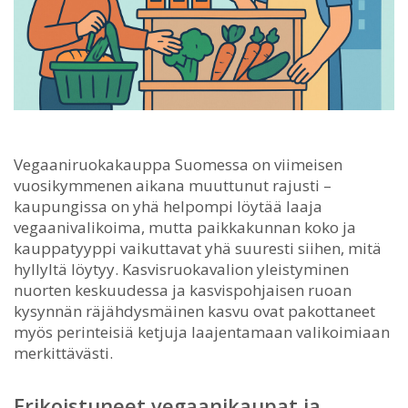
Vegaaniruokakauppa Suomessa on viimeisen
vuosikymmenen aikana muuttunut rajusti –
kaupungissa on yhä helpompi löytää laaja
vegaanivalikoima, mutta paikkakunnan koko ja
kauppatyyppi vaikuttavat yhä suuresti siihen, mitä
hyllyltä löytyy.
Kasvisruokavalion yleistyminen
nuorten keskuudessa ja kasvispohjaisen ruoan
kysynnän räjähdysmäinen kasvu ovat pakottaneet
myös perinteisiä ketjuja laajentamaan valikoimiaan
merkittävästi.
Erikoistuneet vegaanikaupat ja