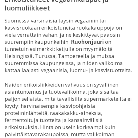
luomuliikkeet
Suomessa varsinaisia täysin vegaaniin tai
kasvisruokaan erikoistuneita ruokakauppoja on
vielä verrattain vähän, ja ne keskittyvät pääosin
suurempiin kaupunkeihin.
Ruohonjuuri
on
tunnetuin esimerkki: ketjulla on myymälöitä
Helsingissä, Turussa, Tampereella ja muissa
suuremmissa kaupungeissa, ja niiden valikoima
kattaa laajasti vegaanisia, luomu- ja kasvistuotteita.
Näiden erikoisliikkeiden vahvuus on syvällinen
asiantuntemus ja tuotevalikoima, joka sisältää
paljon sellaista, mitä tavallisilta supermarketeilta ei
löydy: harvinaisempia kasvipohjaisia
proteiininlähteitä, raakakakku-aineksia,
fermentoituja tuotteita ja kansainvälisiä
erikoisuuksia. Hinta on usein korkeampi kuin
päivittäistavarakaupoissa, mutta valikoiman