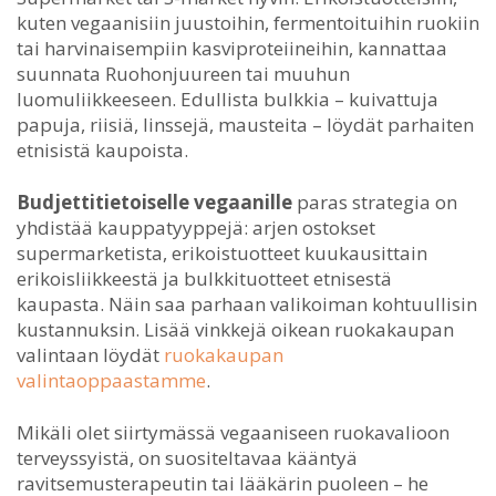
kuten vegaanisiin juustoihin, fermentoituihin ruokiin
tai harvinaisempiin kasviproteiineihin, kannattaa
suunnata Ruohonjuureen tai muuhun
luomuliikkeeseen. Edullista bulkkia – kuivattuja
papuja, riisiä, linssejä, mausteita – löydät parhaiten
etnisistä kaupoista.
Budjettitietoiselle vegaanille
paras strategia on
yhdistää kauppatyyppejä: arjen ostokset
supermarketista, erikoistuotteet kuukausittain
erikoisliikkeestä ja bulkkituotteet etnisestä
kaupasta. Näin saa parhaan valikoiman kohtuullisin
kustannuksin. Lisää vinkkejä oikean ruokakaupan
valintaan löydät
ruokakaupan
valintaoppaastamme
.
Mikäli olet siirtymässä vegaaniseen ruokavalioon
terveyssyistä, on suositeltavaa kääntyä
ravitsemusterapeutin tai lääkärin puoleen – he