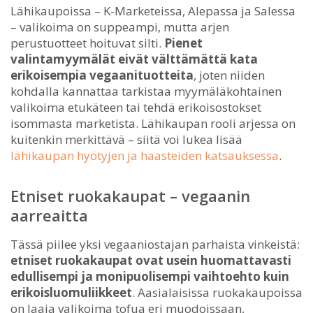
Lähikaupoissa – K-Marketeissa, Alepassa ja Salessa
– valikoima on suppeampi, mutta arjen
perustuotteet hoituvat silti.
Pienet
valintamyymälät eivät välttämättä kata
erikoisempia vegaanituotteita
, joten niiden
kohdalla kannattaa tarkistaa myymäläkohtainen
valikoima etukäteen tai tehdä erikoisostokset
isommasta marketista. Lähikaupan rooli arjessa on
kuitenkin merkittävä – siitä voi lukea lisää
lähikaupan hyötyjen ja haasteiden katsauksessa
.
Etniset ruokakaupat – vegaanin
aarreaitta
Tässä piilee yksi vegaaniostajan parhaista vinkeistä:
etniset ruokakaupat ovat usein huomattavasti
edullisempi ja monipuolisempi vaihtoehto kuin
erikoisluomuliikkeet
. Aasialaisissa ruokakaupoissa
on laaja valikoima tofua eri muodoissaan,