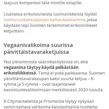
laajuus kompensoi tätä monille ostajille.
Lisätietoa erikoistuneista luomuliikkeistä löydät
luomuruokakauppojen katsauksestamme
, jossa
käydään läpi Suomen tärkeimmät erikoisliikkeet
ketjuittain.
Vegaanivalikoima suurissa
päivittäistavaraketjuissa
Yksi yleisimmistä väärinkäsityksistä on, että
vegaanina täytyy käydä pelkästään
erikoisliikkeissä
. Tämä ei pidä paikkaansa. Suomen
päivittäistavarakaupan kaksi suurta ketjua – K-
ryhmä ja S-ryhmä – ovat laajentaneet
kasvistuotevalikoimiaan merkittävästi 2020-luvulla.
K-Citymarketeista ja Prismoista löytyy nykyään
varsin kattava valikoima kasvipohjaisia tuotteita: