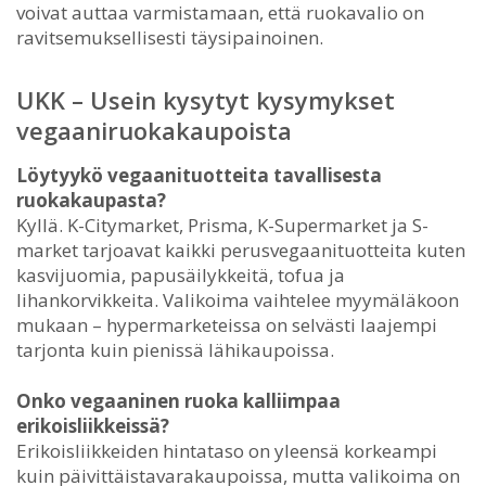
voivat auttaa varmistamaan, että ruokavalio on
ravitsemuksellisesti täysipainoinen.
UKK – Usein kysytyt kysymykset
vegaaniruokakaupoista
Löytyykö vegaanituotteita tavallisesta
ruokakaupasta?
Kyllä. K-Citymarket, Prisma, K-Supermarket ja S-
market tarjoavat kaikki perusvegaanituotteita kuten
kasvijuomia, papusäilykkeitä, tofua ja
lihankorvikkeita. Valikoima vaihtelee myymäläkoon
mukaan – hypermarketeissa on selvästi laajempi
tarjonta kuin pienissä lähikaupoissa.
Onko vegaaninen ruoka kalliimpaa
erikoisliikkeissä?
Erikoisliikkeiden hintataso on yleensä korkeampi
kuin päivittäistavarakaupoissa, mutta valikoima on