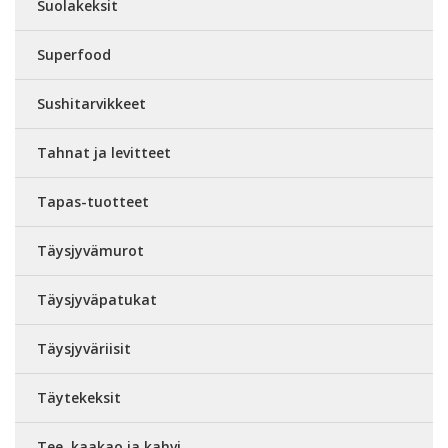
Suolakeksit
Superfood
Sushitarvikkeet
Tahnat ja levitteet
Tapas-tuotteet
Täysjyvämurot
Täysjyväpatukat
Täysjyväriisit
Täytekeksit
Tee, kaakao ja kahvi