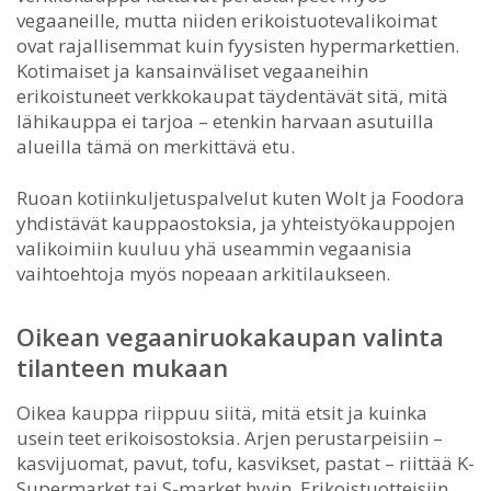
vegaaneille, mutta niiden erikoistuotevalikoimat
ovat rajallisemmat kuin fyysisten hypermarkettien.
Kotimaiset ja kansainväliset vegaaneihin
erikoistuneet verkkokaupat täydentävät sitä, mitä
lähikauppa ei tarjoa – etenkin harvaan asutuilla
alueilla tämä on merkittävä etu.
Ruoan kotiinkuljetuspalvelut kuten Wolt ja Foodora
yhdistävät kauppaostoksia, ja yhteistyökauppojen
valikoimiin kuuluu yhä useammin vegaanisia
vaihtoehtoja myös nopeaan arkitilaukseen.
Oikean vegaaniruokakaupan valinta
tilanteen mukaan
Oikea kauppa riippuu siitä, mitä etsit ja kuinka
usein teet erikoisostoksia. Arjen perustarpeisiin –
kasvijuomat, pavut, tofu, kasvikset, pastat – riittää K-
Supermarket tai S-market hyvin. Erikoistuotteisiin,