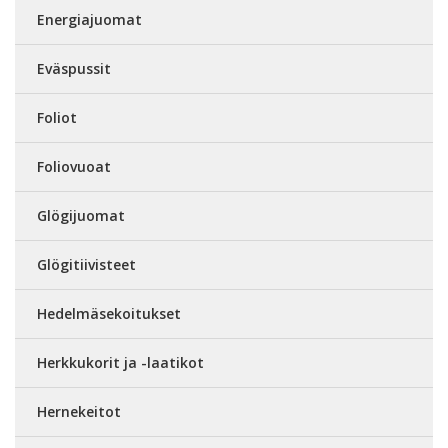
Energiajuomat
Eväspussit
Foliot
Foliovuoat
Glögijuomat
Glögitiivisteet
Hedelmäsekoitukset
Herkkukorit ja -laatikot
Hernekeitot