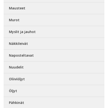
Mausteet
Murot
Myslit ja jauhot
Näkkileivät
Naposteltavat
Nuudelit
Oliiviöljyt
Öljyt
Pähkinät