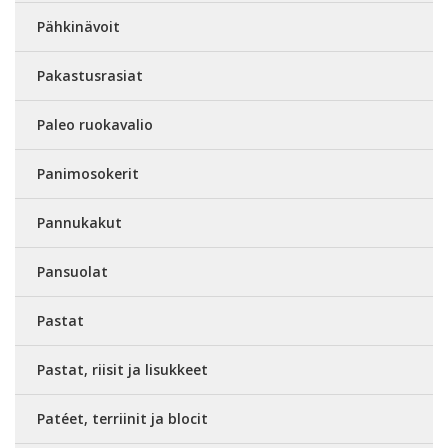
Pähkinävoit
Pakastusrasiat
Paleo ruokavalio
Panimosokerit
Pannukakut
Pansuolat
Pastat
Pastat, riisit ja lisukkeet
Patéet, terriinit ja blocit